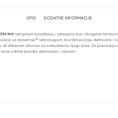
OPIS
DODATNE INFORMACIJE
 354.9ml
namijenjen kovrdžavoj i talasastoj kosi, obogaćen biotinom,
rmulaciji sa Wavemax™ tehnologijom, kovrdže postaju definisane i čv
gim, ali efikasnim izborom za svakodnevnu njegu kose. Za postizanje 
 biste održali kovrdže definisanim i zdravim.