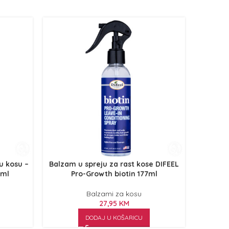
u kosu –
Balzam u spreju za rast kose DIFEEL
Balzam z
0ml
Pro-Growth biotin 177ml
i
Balzami za kosu
27,95
KM
DODAJ U KOŠARICU