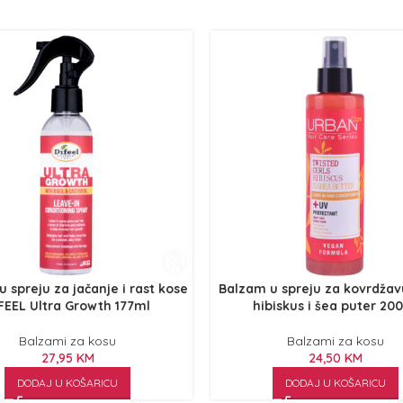
 spreju za jačanje i rast kose
Balzam u spreju za kovrdžav
FEEL Ultra Growth 177ml
hibiskus i šea puter 20
Balzami za kosu
Balzami za kosu
27,95
KM
24,50
KM
DODAJ U KOŠARICU
DODAJ U KOŠARICU