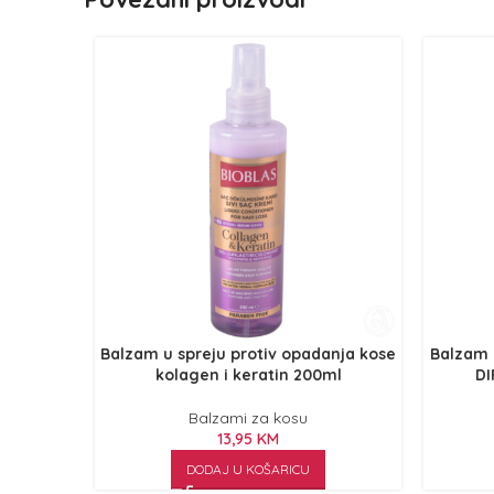
Balzam u spreju protiv opadanja kose
Balzam u
kolagen i keratin 200ml
DI
Balzami za kosu
13,95
KM
DODAJ U KOŠARICU