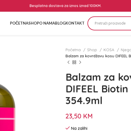
Besplatna dostava za iznos iznad 100KM.
POČETNA
SHOP
O NAMA
BLOG
KONTAKT
Početna
Shop
KOSA
Njeg
Balzam za kovrdžavu kosu DIFEEL B
Balzam za ko
DIFEEL Biotin
354.9ml
23,50
KM
Na zalihi