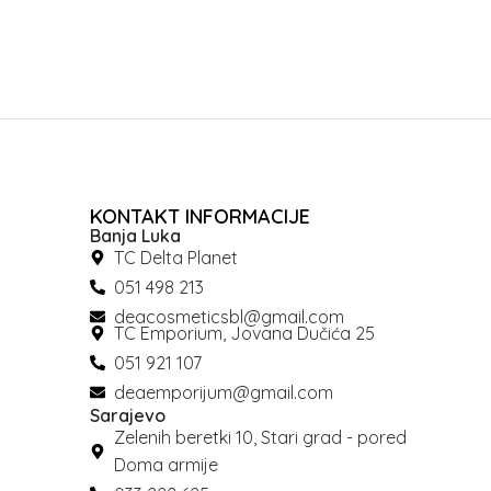
KONTAKT INFORMACIJE
Banja Luka
TC Delta Planet
051 498 213
deacosmeticsbl@gmail.com
TC Emporium, Jovana Dučića 25
051 921 107
deaemporijum@gmail.com
Sarajevo
Zelenih beretki 10, Stari grad - pored
Doma armije