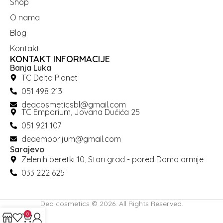
Shop
O nama
Blog
Kontakt
KONTAKT INFORMACIJE
Banja Luka
TC Delta Planet
051 498 213
deacosmeticsbl@gmail.com
TC Emporium, Jovana Dučića 25
051 921 107
deaemporijum@gmail.com
Sarajevo
Zelenih beretki 10, Stari grad - pored Doma armije
033 222 625
Dea cosmetics © 2026. All Rights Reserved.
0