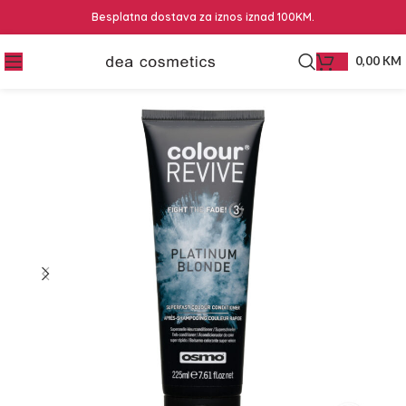
Besplatna dostava za iznos iznad 100KM.
0,00
KM