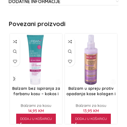
DODATNE INFORMACIJE
Povezani proizvodi
Balzam bez ispiranja za
Balzam u spreju protiv
farbanu kosu – kokos i
opadanja kose kolagen i
far
aloja 150ml
keratin 200ml
Balzami za kosu
Balzami za kosu
14,95
KM
13,95
KM
DODAJ U KOŠARICU
DODAJ U KOŠARICU