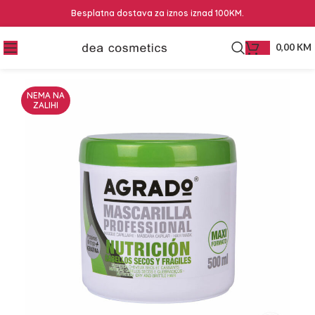
Besplatna dostava za iznos iznad 100KM.
0,00
KM
NEMA NA
ZALIHI