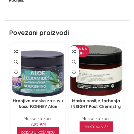
Podijeli:
Povezani proizvodi
NEMA NA
ZALIHI
Hranjiva maska za suvu
Maska poslije farbanja
M
kosu RONNEY Aloe
INSIGHT Post Chemistry
Ceramides 300ml
500ml
Maske za kosu
Maske za kosu
7,95
KM
PROČITAJ VIŠE
DODAJ U KOŠARICU