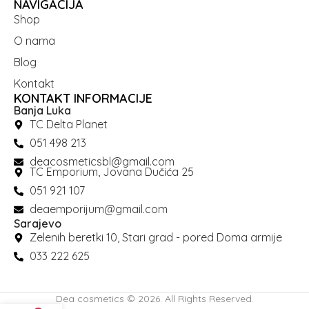
NAVIGACIJA
Shop
O nama
Blog
Kontakt
KONTAKT INFORMACIJE
Banja Luka
TC Delta Planet
051 498 213
deacosmeticsbl@gmail.com
TC Emporium, Jovana Dučića 25
051 921 107
deaemporijum@gmail.com
Sarajevo
Zelenih beretki 10, Stari grad - pored Doma armije
033 222 625
Dea cosmetics © 2026. All Rights Reserved.