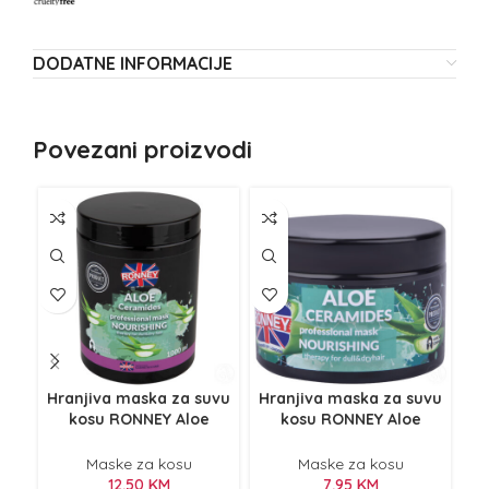
DODATNE INFORMACIJE
Povezani proizvodi
NE
Z
Hranjiva maska za suvu
Hranjiva maska za suvu
kosu RONNEY Aloe
kosu RONNEY Aloe
pla
Ceramides 1000ml
Ceramides 300ml
Maske za kosu
Maske za kosu
12,50
KM
7,95
KM