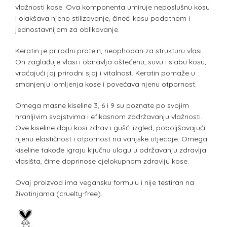
vlažnosti kose. Ova komponenta umiruje neposlušnu kosu
i olakšava njeno stilizovanje, čineći kosu podatnom i
jednostavnijom za oblikovanje.
Keratin je prirodni protein, neophodan za strukturu vlasi.
On zaglađuje vlasi i obnavlja oštećenu, suvu i slabu kosu,
vraćajući joj prirodni sjaj i vitalnost. Keratin pomaže u
smanjenju lomljenja kose i povećava njenu otpornost.
Omega masne kiseline 3, 6 i 9 su poznate po svojim
hranljivim svojstvima i efikasnom zadržavanju vlažnosti.
Ove kiseline daju kosi zdrav i gušći izgled, poboljšavajući
njenu elastičnost i otpornost na vanjske utjecaje. Omega
kiseline takođe igraju ključnu ulogu u održavanju zdravlja
vlasišta, čime doprinose cjelokupnom zdravlju kose.
Ovaj proizvod ima vegansku formulu i nije testiran na
životinjama (cruelty-free)..