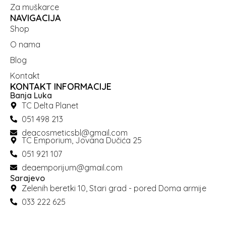
Za muškarce
NAVIGACIJA
Shop
O nama
Blog
Kontakt
KONTAKT INFORMACIJE
Banja Luka
TC Delta Planet
051 498 213
deacosmeticsbl@gmail.com
TC Emporium, Jovana Dučića 25
051 921 107
deaemporijum@gmail.com
Sarajevo
Zelenih beretki 10, Stari grad - pored Doma armije
033 222 625