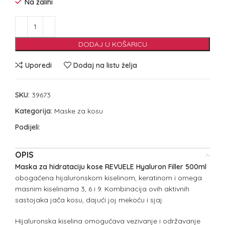
Na zalihi
DODAJ U KOŠARICU
Uporedi
Dodaj na listu želja
SKU:
39673
Kategorija:
Maske za kosu
Podijeli:
OPIS
Maska za hidrataciju kose REVUELE Hyaluron Filler 500ml
obogaćena hijaluronskom kiselinom, keratinom i omega
masnim kiselinama 3, 6 i 9. Kombinacija ovih aktivnih
sastojaka jača kosu, dajući joj mekoću i sjaj.
Hijaluronska kiselina omogućava vezivanje i održavanje