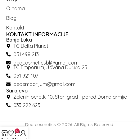
O nama
Blog
Kontakt
KONTAKT INFORMACIJE
Banja Luka
TC Delta Planet
051 498 213
deacosmeticsbl@gmail.com
TC Emporium, Jovana Dučića 25
051 921 107
deaemporijum@gmail.com
Sarajevo
Zelenih beretki 10, Stari grad - pored Doma armije
033 222 625
Dea cosmetics © 2026. All Rights Reserved.
0