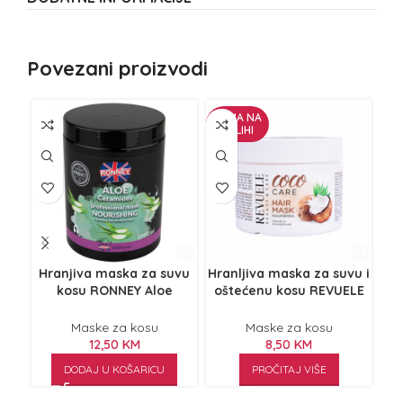
Povezani proizvodi
NEMA NA
ZALIHI
Hranjiva maska za suvu
Hranljiva maska za suvu i
M
kosu RONNEY Aloe
oštećenu kosu REVUELE
DI
Ceramides 1000ml
Coco Care 300ml
Maske za kosu
Maske za kosu
12,50
KM
8,50
KM
DODAJ U KOŠARICU
PROČITAJ VIŠE