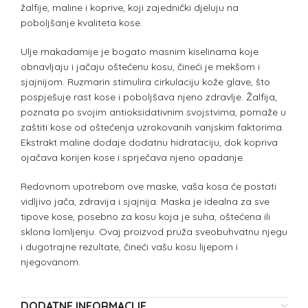
žalfije, maline i koprive, koji zajednički djeluju na
poboljšanje kvaliteta kose.
Ulje makadamije je bogato masnim kiselinama koje
obnavljaju i jačaju oštećenu kosu, čineći je mekšom i
sjajnijom. Ruzmarin stimulira cirkulaciju kože glave, što
pospješuje rast kose i poboljšava njeno zdravlje. Žalfija,
poznata po svojim antioksidativnim svojstvima, pomaže u
zaštiti kose od oštećenja uzrokovanih vanjskim faktorima.
Ekstrakt maline dodaje dodatnu hidrataciju, dok kopriva
ojačava korijen kose i sprječava njeno opadanje.
Redovnom upotrebom ove maske, vaša kosa će postati
vidljivo jača, zdravija i sjajnija. Maska je idealna za sve
tipove kose, posebno za kosu koja je suha, oštećena ili
sklona lomljenju. Ovaj proizvod pruža sveobuhvatnu njegu
i dugotrajne rezultate, čineći vašu kosu lijepom i
njegovanom.
DODATNE INFORMACIJE