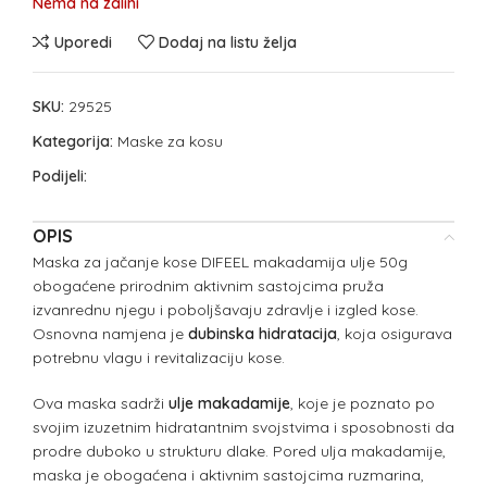
Nema na zalihi
Uporedi
Dodaj na listu želja
SKU:
29525
Kategorija:
Maske za kosu
Podijeli:
OPIS
Maska za jačanje kose DIFEEL makadamija ulje 50g
obogaćene prirodnim aktivnim sastojcima pruža
izvanrednu njegu i poboljšavaju zdravlje i izgled kose.
Osnovna namjena je
dubinska hidratacija
, koja osigurava
potrebnu vlagu i revitalizaciju kose.
Ova maska sadrži
ulje makadamije
, koje je poznato po
svojim izuzetnim hidratantnim svojstvima i sposobnosti da
prodre duboko u strukturu dlake. Pored ulja makadamije,
maska je obogaćena i aktivnim sastojcima ruzmarina,