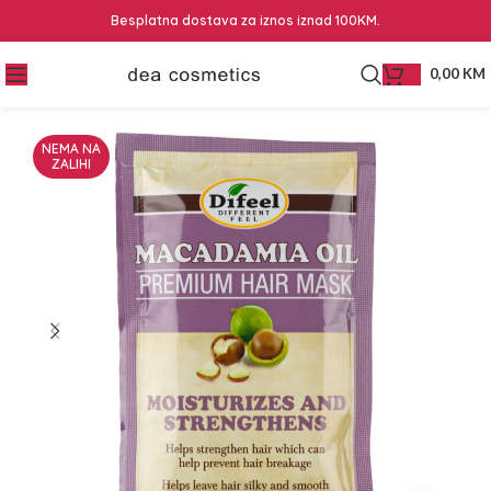
Besplatna dostava za iznos iznad 100KM.
0,00
KM
NEMA NA
ZALIHI