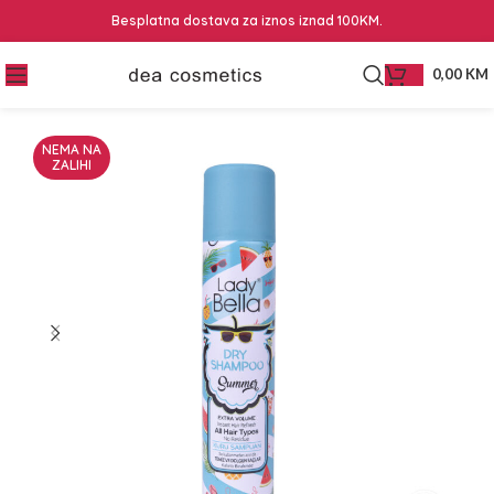
Besplatna dostava za iznos iznad 100KM.
0,00
KM
NEMA NA
ZALIHI