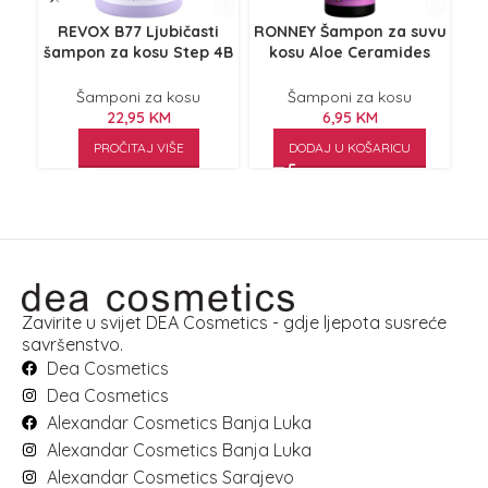
REVOX B77 Ljubičasti
RONNEY Šampon za suvu
Ša
šampon za kosu Step 4B
kosu Aloe Ceramides
M
Plex 260ml
300ml
Šamponi za kosu
Šamponi za kosu
22,95
KM
6,95
KM
PROČITAJ VIŠE
DODAJ U KOŠARICU
Zavirite u svijet DEA Cosmetics - gdje ljepota susreće
savršenstvo.
Dea Cosmetics
Dea Cosmetics
Alexandar Cosmetics Banja Luka
Alexandar Cosmetics Banja Luka
Alexandar Cosmetics Sarajevo