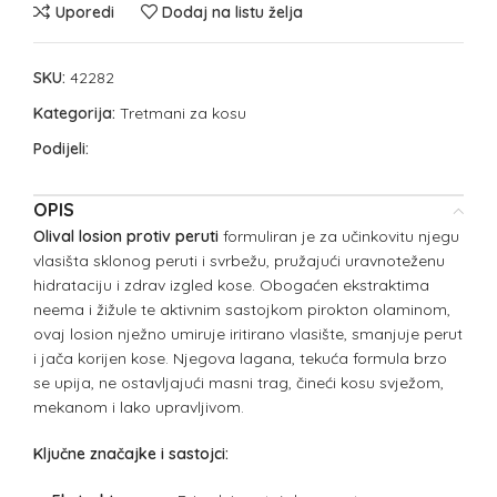
Uporedi
Dodaj na listu želja
SKU:
42282
Kategorija:
Tretmani za kosu
Podijeli:
OPIS
Olival losion protiv peruti
formuliran je za učinkovitu njegu
vlasišta sklonog peruti i svrbežu, pružajući uravnoteženu
hidrataciju i zdrav izgled kose. Obogaćen ekstraktima
neema i žižule te aktivnim sastojkom pirokton olaminom,
ovaj losion nježno umiruje iritirano vlasište, smanjuje perut
i jača korijen kose. Njegova lagana, tekuća formula brzo
se upija, ne ostavljajući masni trag, čineći kosu svježom,
mekanom i lako upravljivom.
Ključne značajke i sastojci: