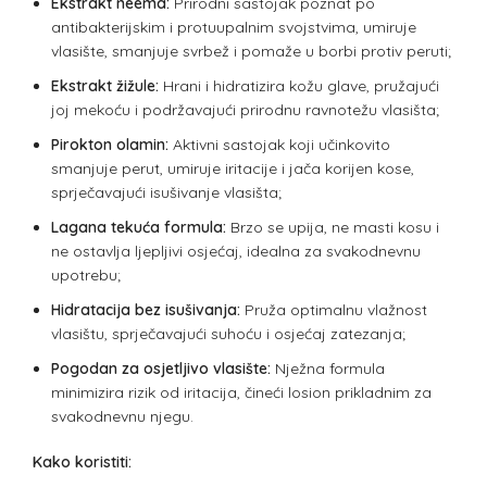
Ekstrakt neema:
Prirodni sastojak poznat po
antibakterijskim i protuupalnim svojstvima, umiruje
vlasište, smanjuje svrbež i pomaže u borbi protiv peruti;
Ekstrakt žižule:
Hrani i hidratizira kožu glave, pružajući
joj mekoću i podržavajući prirodnu ravnotežu vlasišta;
Pirokton olamin:
Aktivni sastojak koji učinkovito
smanjuje perut, umiruje iritacije i jača korijen kose,
sprječavajući isušivanje vlasišta;
Lagana tekuća formula:
Brzo se upija, ne masti kosu i
ne ostavlja ljepljivi osjećaj, idealna za svakodnevnu
upotrebu;
Hidratacija bez isušivanja:
Pruža optimalnu vlažnost
vlasištu, sprječavajući suhoću i osjećaj zatezanja;
Pogodan za osjetljivo vlasište:
Nježna formula
minimizira rizik od iritacija, čineći losion prikladnim za
svakodnevnu njegu.
Kako koristiti: