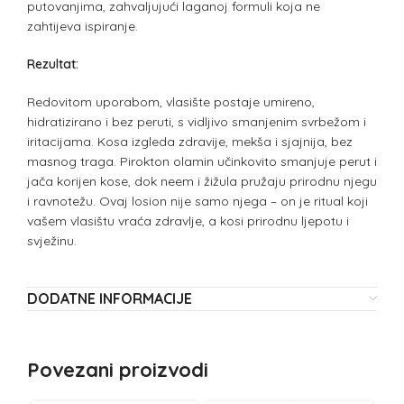
putovanjima, zahvaljujući laganoj formuli koja ne
zahtijeva ispiranje.
Rezultat:
Redovitom uporabom, vlasište postaje umireno,
hidratizirano i bez peruti, s vidljivo smanjenim svrbežom i
iritacijama. Kosa izgleda zdravije, mekša i sjajnija, bez
masnog traga. Pirokton olamin učinkovito smanjuje perut i
jača korijen kose, dok neem i žižula pružaju prirodnu njegu
i ravnotežu. Ovaj losion nije samo njega – on je ritual koji
vašem vlasištu vraća zdravlje, a kosi prirodnu ljepotu i
svježinu.
DODATNE INFORMACIJE
Povezani proizvodi