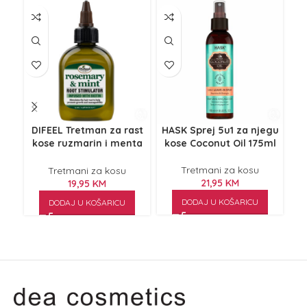
NE
Z
DIFEEL Tretman za rast
HASK Sprej 5u1 za njegu
INF
kose ruzmarin i menta
kose Coconut Oil 175ml
za
75ml
Tretmani za kosu
Tretmani za kosu
21,95
KM
19,95
KM
DODAJ U KOŠARICU
DODAJ U KOŠARICU