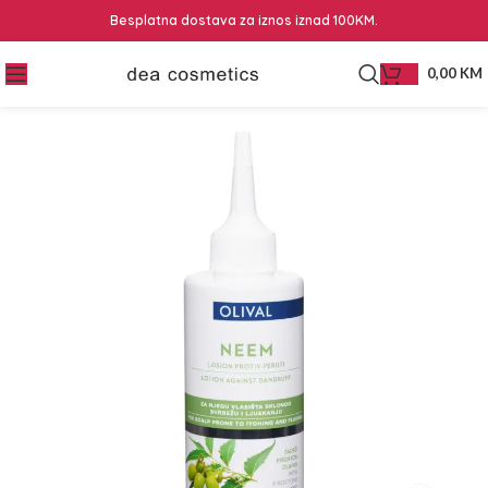
Besplatna dostava za iznos iznad 100KM.
0,00
KM