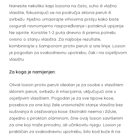
Nanesite nekoliko kapi losiona na čisto, suho ili vlažno
vlasište, fokusirajući se na područja sklona peruti ili
svrbežu. Nježno umasirajte vrhovima prstiju kako biste
osigurali ravnomjerno raspoređivanje i potaknuli upijanje.
Ne ispirite. Koristite 1-2 puta dnevno ili prema potrebi,
ovisno o stanju vlasišta. Za najbolje rezultate,
kombinirajte s šamponom protiv peruti iz iste linije. Losion
je pogodan za svakodnevnu upotrebu, čak i na osjetljivom
vlasištu.
Za koga je namijenjen:
Olival losion protiv peruti idealan je za osobe s vlasištem
sklonim peruti, svrbežu ili iritacijama, uključujući one s
osjetljivim vlasištem. Pogodan je za sve tipove kose,
posebice za one koji žele uravnotežiti stanje vlasišta bez
isušivanja ili otežavanja kose. Ekstrakti neema i žižule,
zajedno s pirokton olaminom, čine ovaj losion savršenim
za one koji traže prirodnu, ali učinkovitu njegu. Losion je
praktičan za svakodnevnu upotrebu, bilo kod kuće ili na