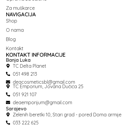
Za muškarce
NAVIGACIJA
Shop
O nama
Blog
Kontakt
KONTAKT INFORMACIJE
Banja Luka
TC Delta Planet
051 498 213
deacosmeticsbl@gmail.com
TC Emporium, Jovana Dučića 25
051 921 107
deaemporijum@gmail.com
Sarajevo
Zelenih beretki 10, Stari grad - pored Doma armije
033 222 625