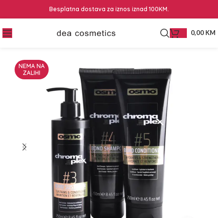
Besplatna dostava za iznos iznad 100KM.
0,00
KM
NEMA NA
ZALIHI