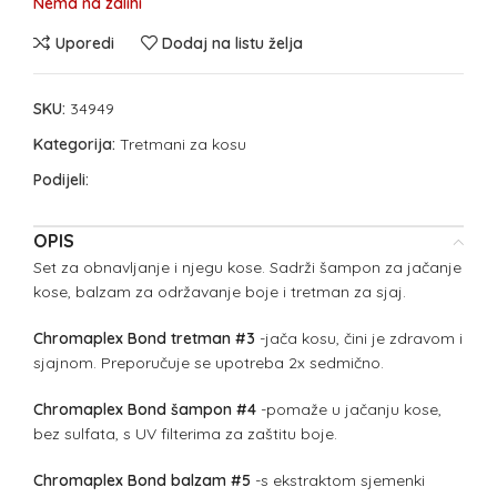
Nema na zalihi
Uporedi
Dodaj na listu želja
SKU:
34949
Kategorija:
Tretmani za kosu
Podijeli:
OPIS
Set za obnavljanje i njegu kose. Sadrži šampon za jačanje
kose, balzam za održavanje boje i tretman za sjaj.
Chromaplex Bond tretman #3
-jača kosu, čini je zdravom i
sjajnom. Preporučuje se upotreba 2x sedmično.
Chromaplex Bond šampon #4
-pomaže u jačanju kose,
bez sulfata, s UV filterima za zaštitu boje.
Chromaplex Bond balzam #5
-s ekstraktom sjemenki