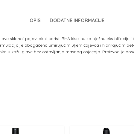
OPIS
DODATNE INFORMACIJE
e sklonoj pojavi akni, koristi BHA kiselinu za nježnu eksfolijaciju i 
ulacija je obogaćena umirujućim uljem čajevca i hidrirajućim betai
boko u kožu glave bez ostavljanja masnog osjećaja. Proizvod je po