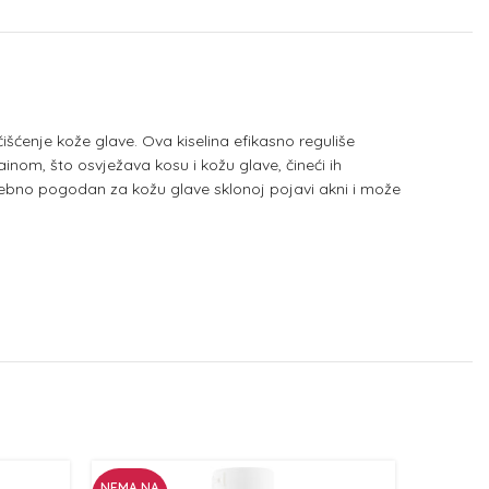
čišćenje kože glave. Ova kiselina efikasno reguliše
nom, što osvježava kosu i kožu glave, čineći ih
sebno pogodan za kožu glave sklonoj pojavi akni i može
NEMA NA