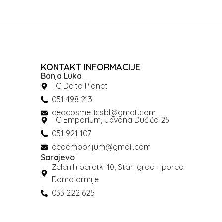
KONTAKT INFORMACIJE
Banja Luka
TC Delta Planet
051 498 213
deacosmeticsbl@gmail.com
TC Emporium, Jovana Dučića 25
051 921 107
deaemporijum@gmail.com
Sarajevo
Zelenih beretki 10, Stari grad - pored
Doma armije
033 222 625