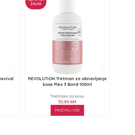
ZALIHI
evival
REVOLUTION Tretman za obnavljanje
REVOX B7
kose Plex 3 Bond 100ml
Tretmani za kosu
30,95
KM
PROČITAJ VIŠE