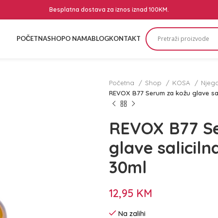
Besplatna dostava za iznos iznad 100KM.
POČETNA
SHOP
O NAMA
BLOG
KONTAKT
Početna
Shop
KOSA
Njeg
REVOX B77 Serum za kožu glave sali
REVOX B77 S
glave saliciln
30ml
12,95
KM
Na zalihi