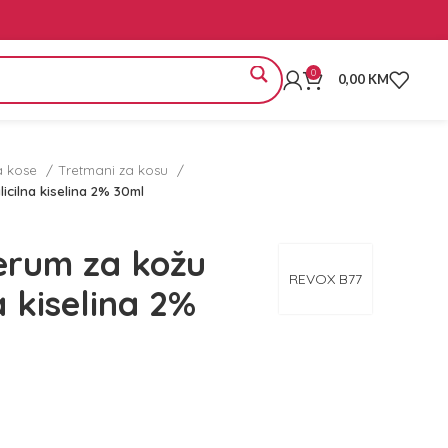
0
0,00
KM
a kose
Tretmani za kosu
cilna kiselina 2% 30ml
erum za kožu
REVOX B77
a kiselina 2%