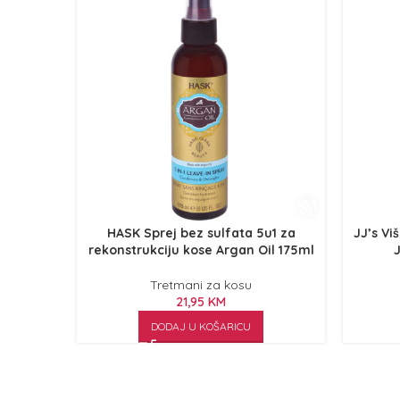
HASK Sprej bez sulfata 5u1 za
JJ’s Vi
rekonstrukciju kose Argan Oil 175ml
J
Tretmani za kosu
21,95
KM
DODAJ U KOŠARICU