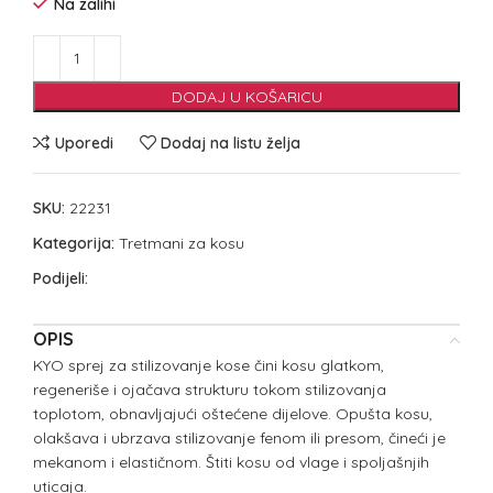
Na zalihi
DODAJ U KOŠARICU
Uporedi
Dodaj na listu želja
SKU:
22231
Kategorija:
Tretmani za kosu
Podijeli:
OPIS
KYO sprej za stilizovanje kose čini kosu glatkom,
regeneriše i ojačava strukturu tokom stilizovanja
toplotom, obnavljajući oštećene dijelove. Opušta kosu,
olakšava i ubrzava stilizovanje fenom ili presom, čineći je
mekanom i elastičnom. Štiti kosu od vlage i spoljašnjih
uticaja.