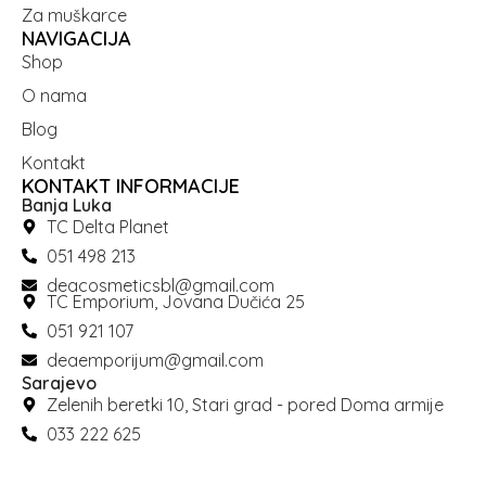
Za muškarce
NAVIGACIJA
Shop
O nama
Blog
Kontakt
KONTAKT INFORMACIJE
Banja Luka
TC Delta Planet
051 498 213
deacosmeticsbl@gmail.com
TC Emporium, Jovana Dučića 25
051 921 107
deaemporijum@gmail.com
Sarajevo
Zelenih beretki 10, Stari grad - pored Doma armije
033 222 625