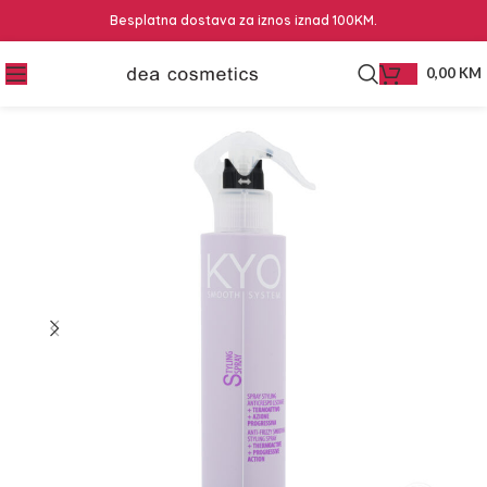
Besplatna dostava za iznos iznad 100KM.
0,00
KM