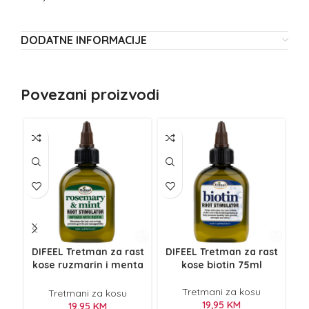
DODATNE INFORMACIJE
Povezani proizvodi
DIFEEL Tretman za rast
DIFEEL Tretman za rast
HA
kose ruzmarin i menta
kose biotin 75ml
k
75ml
Tretmani za kosu
Tretmani za kosu
19,95
KM
19,95
KM