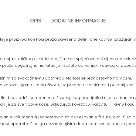
OPIS
DODATNE INFORMACIJE
 je proizvod koji kosi pruža savršeno definirane kovrče, izražajan vol
anja statičkog elektriciteta, čime se sprječava neželjeno naelektrizi
ruža dugotrajnu hidrataciju i zaštitu od vanjskih utjecaja, poput vlag
raktičnim za svakodnevnu upotrebu. Nanosi se jednostavno na vlažnu 
eda zdravo, sjajno i puna života, uz prirodnu elastičnost i pokretljivost.
j fluid ne sadrži komponente životinjskog podrijetla i nije testiran na
dan je za sve tipove kose, uključujući kovrčavu, valovitu ili ravnu kos
avanje volumena ili jednostavno za osvježavanje frizure, ovaj fluid
tavnost upotrebe čine ga nezamjenjivim dodatkom svakoj rutini njege