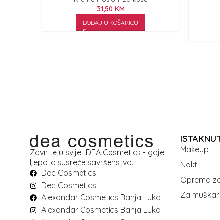
31,50
KM
DODAJ U KOŠARICU
ISTAKNU
Makeup
Zavirite u svijet DEA Cosmetics - gdje
ljepota susreće savršenstvo.
Nokti
Dea Cosmetics
Oprema za
Dea Cosmetics
Za muškar
Alexandar Cosmetics Banja Luka
Alexandar Cosmetics Banja Luka