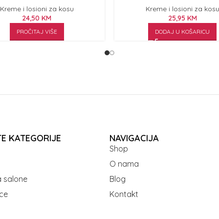
Kreme i losioni za kosu
Kreme i losioni za kos
24,50
KM
25,95
KM
PROČITAJ VIŠE
DODAJ U KOŠARICU
TE KATEGORIJE
NAVIGACIJA
Shop
O nama
 salone
Blog
ce
Kontakt