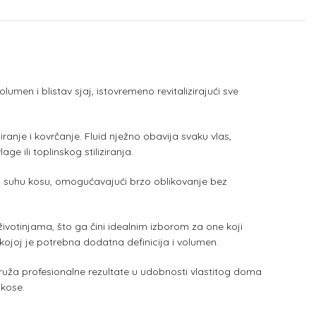
umen i blistav sjaj, istovremeno revitalizirajući sve
ranje i kovrčanje. Fluid nježno obavija svaku vlas,
e ili toplinskog stiliziranja.
ili suhu kosu, omogućavajući brzo oblikovanje bez
 životinjama, što ga čini idealnim izborom za one koji
u kojoj je potrebna dodatna definicija i volumen.
 pruža profesionalne rezultate u udobnosti vlastitog doma
 kose.