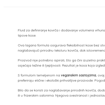
Fluid za definiranje kovrča i dodavanje volumena vrhunski
tipove kose.
Ova lagana formula osigurava fleksibilnost kose bez stvar
naglašavajući prirodnu teksturu kovrča, dok istovremeno p
Proizvod nije potrebno ispirati, što ga čini izuzetno p
osjećaja težine ili ljepljivosti. Rezultat je kosa koja izgl
S formulom temeljenom na
veganskim sastojcima
, ova
preferiraju etične i ekološki prihvatljive proizvode. Pogo
Bilo da se koristi za naglašavanje prirodnih kovrča, dod
ili u frizerskim salonima. Njegova svestranost i jednos