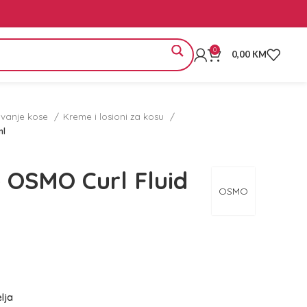
0
0,00
KM
zovanje kose
Kreme i losioni za kosu
ml
e OSMO Curl Fluid
OSMO
elja