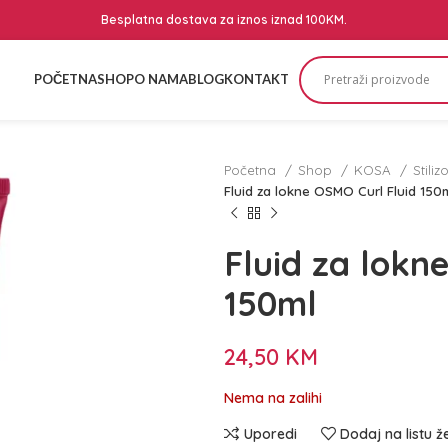
Besplatna dostava za iznos iznad 100KM.
POČETNA
SHOP
O NAMA
BLOG
KONTAKT
Početna
Shop
KOSA
Stili
Fluid za lokne OSMO Curl Fluid 150
Fluid za lokn
150ml
24,50
KM
Nema na zalihi
Uporedi
Dodaj na listu ž