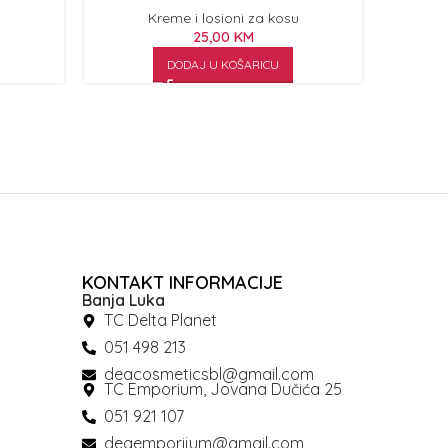
u
Kreme i losioni za kosu
25,00
KM
DODAJ U KOŠARICU
KONTAKT INFORMACIJE
Banja Luka
TC Delta Planet
051 498 213
deacosmeticsbl@gmail.com
TC Emporium, Jovana Dučića 25
051 921 107
deaemporijum@gmail.com