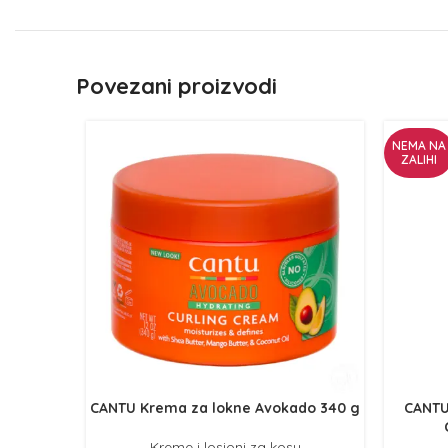
Povezani proizvodi
NEMA NA
ZALIHI
CANTU Krema za lokne Avokado 340 g
CANTU
Kreme i losioni za kosu