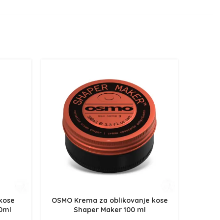
 kose
OSMO Krema za oblikovanje kose
OSMO 
0ml
Shaper Maker 100 ml