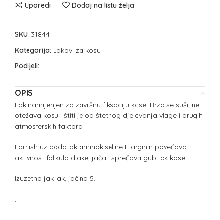
Uporedi
Dodaj na listu želja
SKU:
31844
Kategorija:
Lakovi za kosu
Podijeli:
OPIS
Lak namijenjen za završnu fiksaciju kose. Brzo se suši, ne
otežava kosu i štiti je od štetnog djelovanja vlage i drugih
atmosferskih faktora.
Larnish uz dodatak aminokiseline L-arginin povećava
aktivnost folikula dlake, jača i sprečava gubitak kose.
Izuzetno jak lak, jačina 5.
;