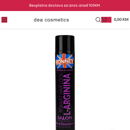
Besplatna dostava za iznos iznad 100KM.
0,00
KM