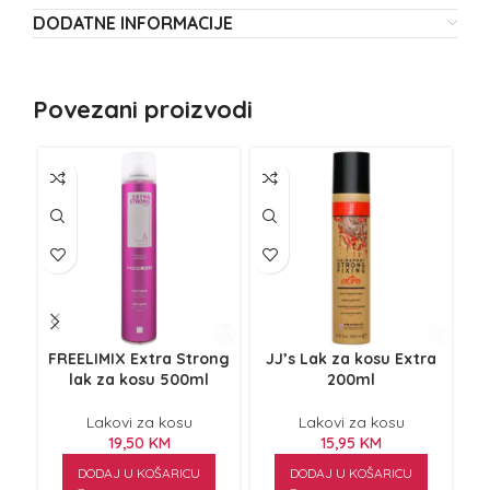
DODATNE INFORMACIJE
Povezani proizvodi
FREELIMIX Extra Strong
JJ’s Lak za kosu Extra
RON
lak za kosu 500ml
200ml
Lakovi za kosu
Lakovi za kosu
19,50
KM
15,95
KM
DODAJ U KOŠARICU
DODAJ U KOŠARICU