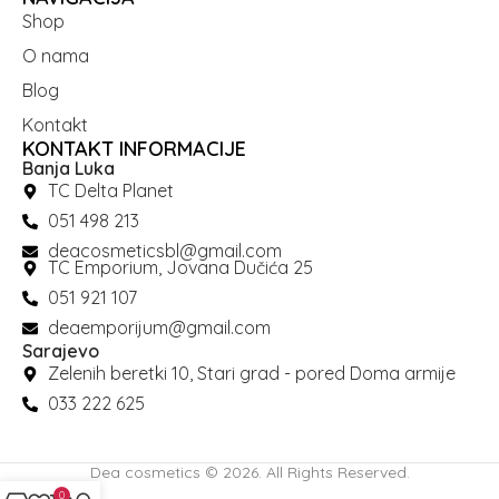
Shop
O nama
Blog
Kontakt
KONTAKT INFORMACIJE
Banja Luka
TC Delta Planet
051 498 213
deacosmeticsbl@gmail.com
TC Emporium, Jovana Dučića 25
051 921 107
deaemporijum@gmail.com
Sarajevo
Zelenih beretki 10, Stari grad - pored Doma armije
033 222 625
Dea cosmetics © 2026. All Rights Reserved.
0