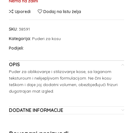
Nema na zalihi
Uporedi
Dodaj na listu želja
SKU:
38591
Kategorija:
Puderi za kosu
Podijeli:
OPIS
Puder za oblikovanje i stilizovanje kose, sa laganom
teksturoum i nelijepljivom formulacijom. Ne čini kosu
teškom i daje joj dodatni volumen, obezbjeđujući frizuri
dugotrajan mat izgled.
DODATNE INFORMACIJE