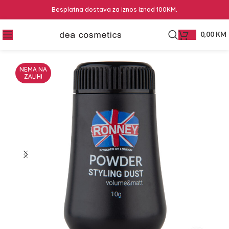
Besplatna dostava za iznos iznad 100KM.
0,00
KM
NEMA NA
ZALIHI