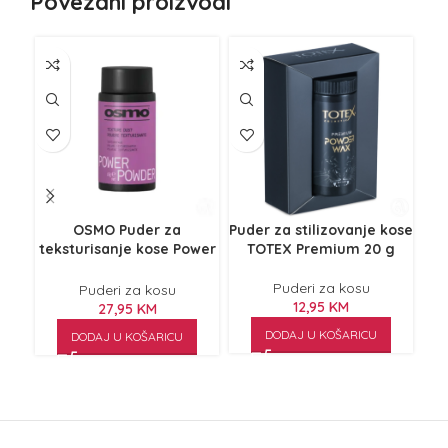
Povezani proizvodi
OSMO Puder za
Puder za stilizovanje kose
P
teksturisanje kose Power
TOTEX Premium 20 g
k
powder 15 g
Puderi za kosu
Puderi za kosu
12,95
KM
27,95
KM
DODAJ U KOŠARICU
DODAJ U KOŠARICU