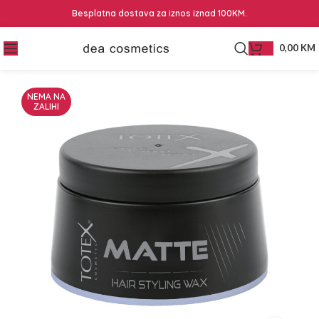
Besplatna dostava za iznos iznad 100KM.
0,00
KM
NEMA NA
ZALIHI