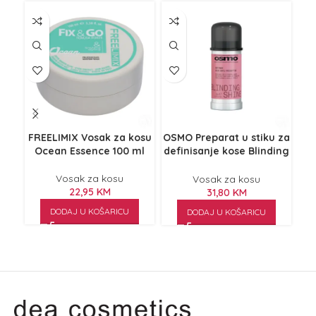
FREELIMIX Vosak za kosu
OSMO Preparat u stiku za
Ocean Essence 100 ml
definisanje kose Blinding
sn
Shine 40 ml
Vosak za kosu
Vosak za kosu
22,95
KM
31,80
KM
DODAJ U KOŠARICU
DODAJ U KOŠARICU