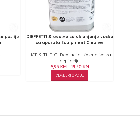
e poslije
DIEFFETTI Sredstvo za uklanjanje voska
DIEFFETT
l
sa aparata Equipment Cleaner
u
LICE & TIJELO
,
Depilacija
,
Kozmetika za
depilaciju
9,95
KM
–
19,50
KM
ODABERI OPCIJE