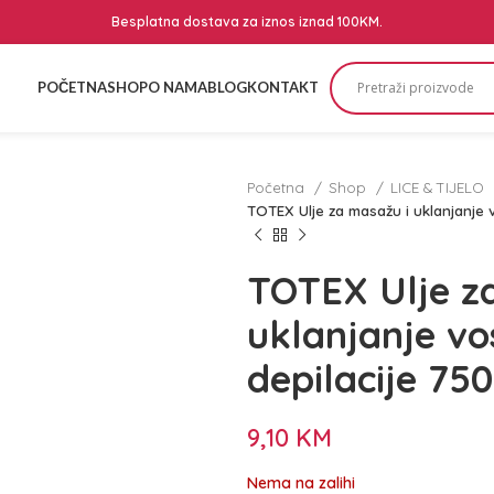
Besplatna dostava za iznos iznad 100KM.
POČETNA
SHOP
O NAMA
BLOG
KONTAKT
Početna
Shop
LICE & TIJELO
TOTEX Ulje za masažu i uklanjanje v
TOTEX Ulje z
uklanjanje vo
depilacije 75
9,10
KM
Nema na zalihi