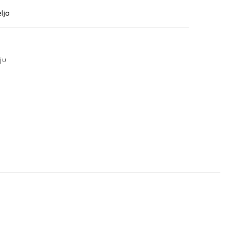
elja
ju