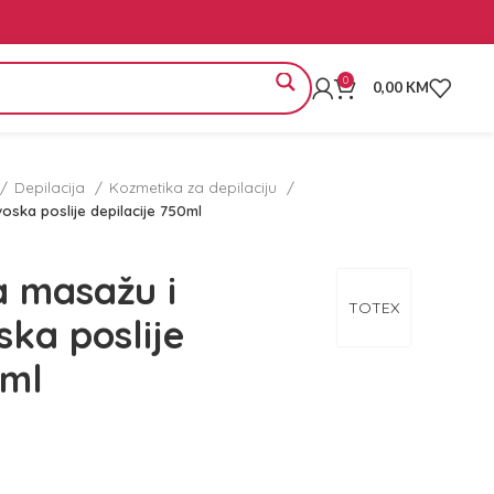
0
0,00
KM
Depilacija
Kozmetika za depilaciju
oska poslije depilacije 750ml
a masažu i
TOTEX
ska poslije
0ml