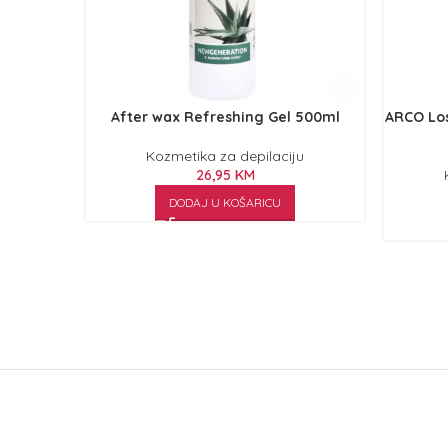
After wax Refreshing Gel 500ml
ARCO Losi
Kozmetika za depilaciju
26,95
KM
DODAJ U KOŠARICU