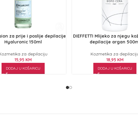
on za prije i poslije depilacije
DIEFFETTI Mlijeko za njegu kož
Hyaluronic 150ml
depilacije argan 500m
Kozmetika za depilaciju
Kozmetika za depilacij
15,95
KM
18,95
KM
DODAJ U KOŠARICU
DODAJ U KOŠARICU