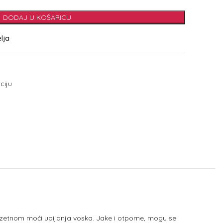
DODAJ U KOŠARICU
elja
ciju
s izuzetnom moći upijanja voska. Jake i otporne, mogu se