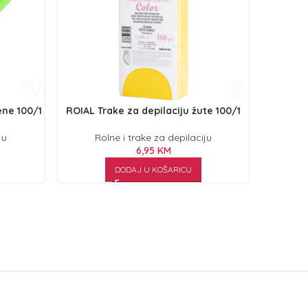
ene 100/1
ROIAL Trake za depilaciju žute 100/1
ROIAL T
ju
Rolne i trake za depilaciju
R
6,95
KM
DODAJ U KOŠARICU