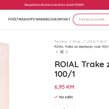
Besplatna dostava za iznos iznad 100KM.
POČETNA
SHOP
O NAMA
BLOG
KONTAKT
Početna
Shop
LICE & TIJELO
ROIAL Trake za depilaciju roze 100/
ROIAL Trake z
100/1
6,95
KM
Na zalihi