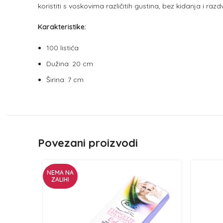
koristiti s voskovima različitih gustina, bez kidanja i raz
Karakteristike:
100 listića
Dužina: 20 cm
Širina: 7 cm
Povezani proizvodi
NEMA NA
ZALIHI