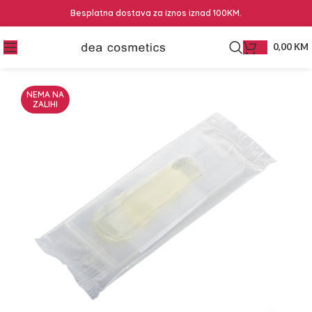
Besplatna dostava za iznos iznad 100KM.
0,00
KM
NEMA NA
ZALIHI