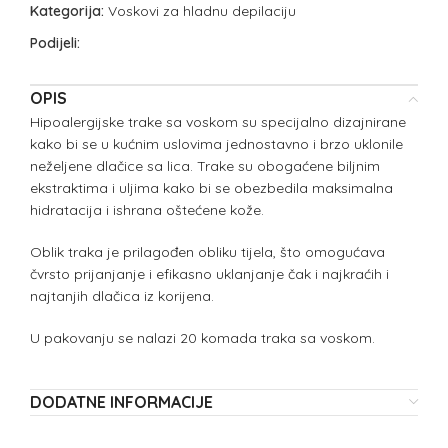
Kategorija:
Voskovi za hladnu depilaciju
Podijeli:
OPIS
Hipoalergijske trake sa voskom su specijalno dizajnirane
kako bi se u kućnim uslovima jednostavno i brzo uklonile
neželjene dlačice sa lica. Trake su obogaćene biljnim
ekstraktima i uljima kako bi se obezbedila maksimalna
hidratacija i ishrana oštećene kože.
Oblik traka je prilagođen obliku tijela, što omogućava
čvrsto prijanjanje i efikasno uklanjanje čak i najkraćih i
najtanjih dlačica iz korijena.
U pakovanju se nalazi 20 komada traka sa voskom.
DODATNE INFORMACIJE