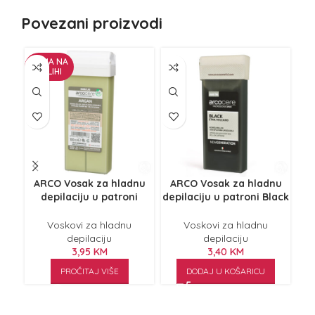
Povezani proizvodi
NEMA NA
ZALIHI
ARCO Vosak za hladnu
ARCO Vosak za hladnu
A
depilaciju u patroni
depilaciju u patroni Black
de
argan 100ml
Etna Volcano 100ml
Voskovi za hladnu
Voskovi za hladnu
depilaciju
depilaciju
3,95
KM
3,40
KM
PROČITAJ VIŠE
DODAJ U KOŠARICU