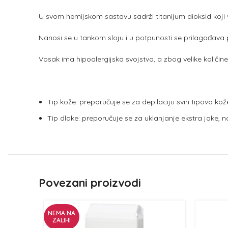
U svom hemijskom sastavu sadrži titanijum dioksid koji v
Nanosi se u tankom sloju i u potpunosti se prilagođava pov
Vosak ima hipoalergijska svojstva, a zbog velike količine 
Tip kože: preporučuje se za depilaciju svih tipova kože 
Tip dlake: preporučuje se za uklanjanje ekstra jake, 
Povezani proizvodi
NEMA NA
ZALIHI