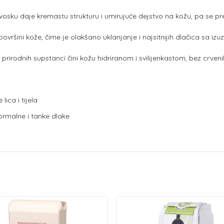
osku daje kremastu strukturu i umirujuće dejstvo na kožu, pa se pre
ršini kože, čime je olakšano uklanjanje i najsitnijih dlačica sa izuzet
prirodnih supstanci čini kožu hidriranom i svilijenkastom, bez crveni
lica i tijela
normalne i tanke dlake