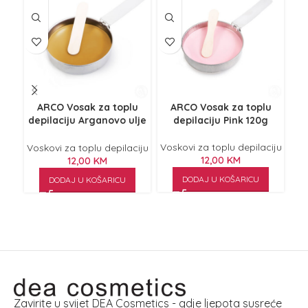
ARCO Vosak za toplu
ARCO Vosak za toplu
E
depilaciju Arganovo ulje
depilaciju Pink 120g
120g
Voskovi za toplu depilaciju
Voskovi za toplu depilaciju
LI
12,00
KM
12,00
KM
Vos
DODAJ U KOŠARICU
DODAJ U KOŠARICU
Zavirite u svijet DEA Cosmetics - gdje ljepota susreće