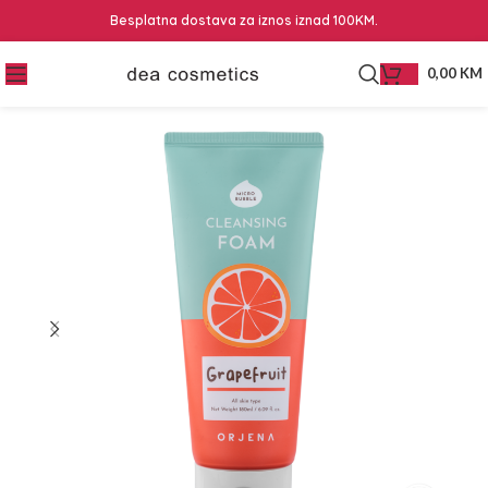
Besplatna dostava za iznos iznad 100KM.
0,00
KM