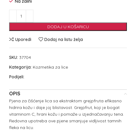
Na zalihi
DODAJ U KOŠARICU
Uporedi
Dodaj na listu želja
SKU:
37704
Kategorija:
Kozmetika za lice
Podijeli:
OPIS
Pjena za čišćenje lica sa ekstraktom grejpfruta efikasno
hidrira kožu i daje joj blistavost. Grejpfrut, koji je bogat
vitaminom C, hrani kožu i pomaže u izjednačavanju tena.
Redovna upotreba ove pjene smanjuje vidljivost tamnih
fleka na licu.