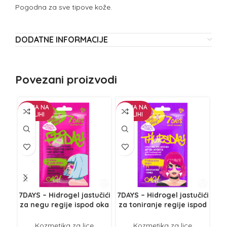
Pogodna za sve tipove kože.
DODATNE INFORMACIJE
Povezani proizvodi
NEMA NA
NEMA NA
NE
ZALIHI
ZALIHI
Z
7DAYS – Hidrogel jastučići
7DAYS – Hidrogel jastučići
za negu regije ispod oka
za toniranje regije ispod
Blazing Friday Hijaluron i
oka Active Thursday
pr
Jagoda 2/1
Pantenol i Borovnica 2/1
Kozmetika za lice
Kozmetika za lice