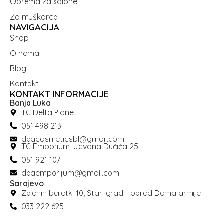
Oprema za salone
Za muškarce
NAVIGACIJA
Shop
O nama
Blog
Kontakt
KONTAKT INFORMACIJE
Banja Luka
TC Delta Planet
051 498 213
deacosmeticsbl@gmail.com
TC Emporium, Jovana Dučića 25
051 921 107
deaemporijum@gmail.com
Sarajevo
Zelenih beretki 10, Stari grad - pored Doma armije
033 222 625