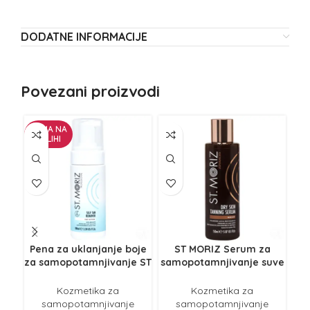
DODATNE INFORMACIJE
Povezani proizvodi
NEMA NA
ZALIHI
Pena za uklanjanje boje
ST MORIZ Serum za
za samopotamnjivanje ST
samopotamnjivanje suve
sa
MORIZ Professional Rem
kože Advanced Medium
S
150ml
Kozmetika za
Kozmetika za
samopotamnjivanje
samopotamnjivanje