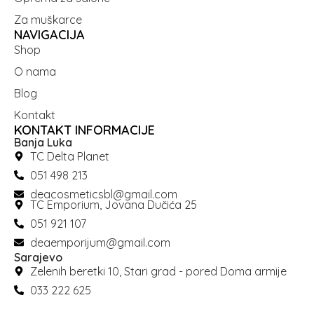
Za muškarce
NAVIGACIJA
Shop
O nama
Blog
Kontakt
KONTAKT INFORMACIJE
Banja Luka
TC Delta Planet
051 498 213
deacosmeticsbl@gmail.com
TC Emporium, Jovana Dučića 25
051 921 107
deaemporijum@gmail.com
Sarajevo
Zelenih beretki 10, Stari grad - pored Doma armije
033 222 625