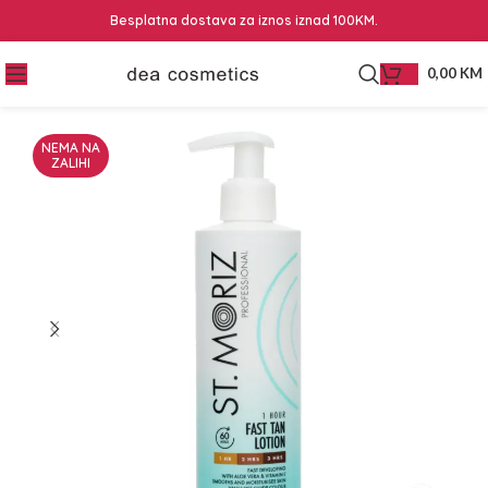
Besplatna dostava za iznos iznad 100KM.
0,00
KM
NEMA NA
ZALIHI