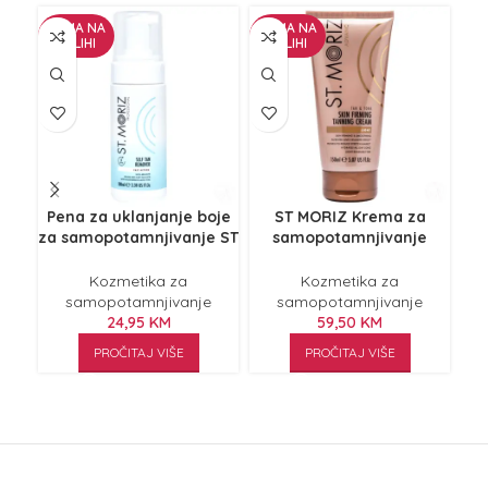
NEMA NA
NEMA NA
NE
ZALIHI
ZALIHI
Z
Pena za uklanjanje boje
ST MORIZ Krema za
za samopotamnjivanje ST
samopotamnjivanje
MORIZ Professional Rem
Advanced Light 150ml
BI
Kozmetika za
Kozmetika za
samopotamnjivanje
samopotamnjivanje
24,95
KM
59,50
KM
PROČITAJ VIŠE
PROČITAJ VIŠE