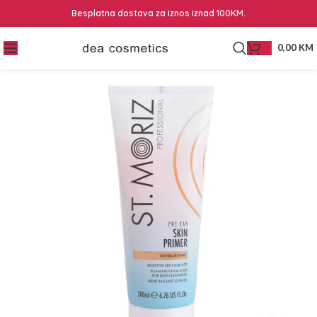
Besplatna dostava za iznos iznad 100KM.
0,00
KM