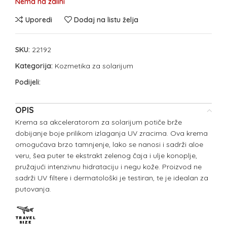
Nema na zalihi
Uporedi
Dodaj na listu želja
SKU:
22192
Kategorija:
Kozmetika za solarijum
Podijeli:
OPIS
Krema sa akceleratorom za solarijum potiče brže
dobijanje boje prilikom izlaganja UV zracima. Ova krema
omogućava brzo tamnjenje, lako se nanosi i sadrži aloe
veru, šea puter te ekstrakt zelenog čaja i ulje konoplje,
pružajući intenzivnu hidrataciju i negu kože. Proizvod ne
sadrži UV filtere i dermatološki je testiran, te je idealan za
putovanja.