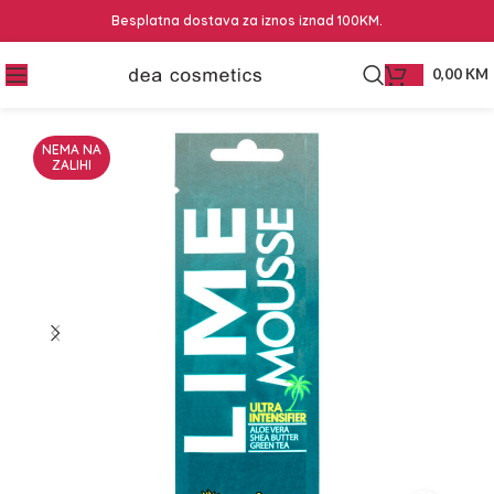
Besplatna dostava za iznos iznad 100KM.
0,00
KM
NEMA NA
ZALIHI