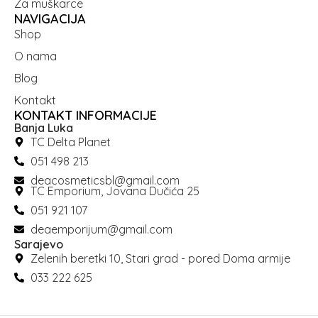
Za muškarce
NAVIGACIJA
Shop
O nama
Blog
Kontakt
KONTAKT INFORMACIJE
Banja Luka
TC Delta Planet
051 498 213
deacosmeticsbl@gmail.com
TC Emporium, Jovana Dučića 25
051 921 107
deaemporijum@gmail.com
Sarajevo
Zelenih beretki 10, Stari grad - pored Doma armije
033 222 625