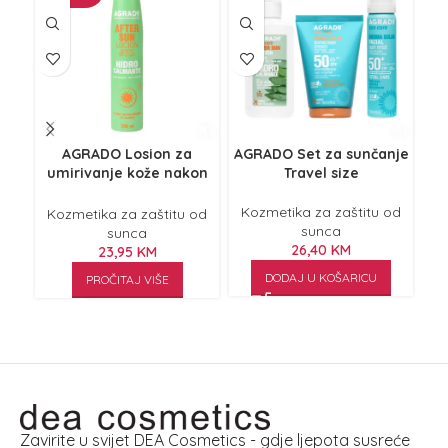
AGRADO Losion za
AGRADO Set za sunčanje
AG
umirivanje kože nakon
Travel size
o
sunčanja Hidro Calmante
Kozmetika za zaštitu od
Kozmetika za zaštitu od
K
sunca
sunca
26,40
KM
23,95
KM
DODAJ U KOŠARICU
PROČITAJ VIŠE
Zavirite u svijet DEA Cosmetics - gdje ljepota susreće