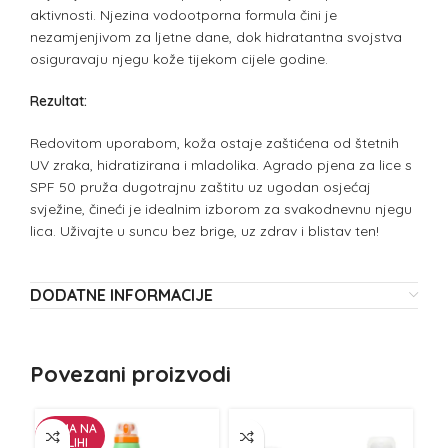
aktivnosti. Njezina vodootporna formula čini je
nezamjenjivom za ljetne dane, dok hidratantna svojstva
osiguravaju njegu kože tijekom cijele godine.
Rezultat:
Redovitom uporabom, koža ostaje zaštićena od štetnih
UV zraka, hidratizirana i mladolika. Agrado pjena za lice s
SPF 50 pruža dugotrajnu zaštitu uz ugodan osjećaj
svježine, čineći je idealnim izborom za svakodnevnu njegu
lica. Uživajte u suncu bez brige, uz zdrav i blistav ten!
DODATNE INFORMACIJE
Povezani proizvodi
NEMA NA
ZALIHI