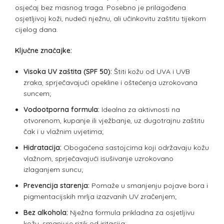
osjećaj bez masnog traga. Posebno je prilagođena
osjetljivoj koži, nudeći nježnu, ali učinkovitu zaštitu tijekom
cijelog dana.
Ključne značajke:
Visoka UV zaštita (SPF 50):
Štiti kožu od UVA i UVB
zraka, sprječavajući opekline i oštećenja uzrokovana
suncem;
Vodootporna formula:
Idealna za aktivnosti na
otvorenom, kupanje ili vježbanje, uz dugotrajnu zaštitu
čak i u vlažnim uvjetima;
Hidratacija:
Obogaćena sastojcima koji održavaju kožu
vlažnom, sprječavajući isušivanje uzrokovano
izlaganjem suncu;
Prevencija starenja:
Pomaže u smanjenju pojave bora i
pigmentacijskih mrlja izazvanih UV zračenjem;
Bez alkohola:
Nježna formula prikladna za osjetljivu
kožu, smanjuje rizik od iritacija;