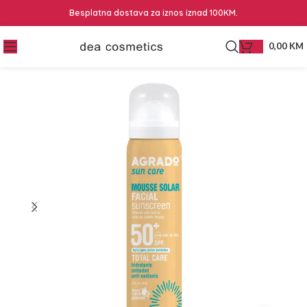
Besplatna dostava za iznos iznad 100KM.
0,00
KM