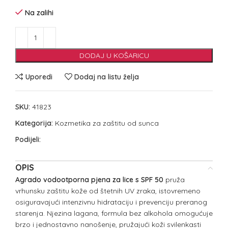
Na zalihi
DODAJ U KOŠARICU
Uporedi
Dodaj na listu želja
SKU:
41823
Kategorija:
Kozmetika za zaštitu od sunca
Podijeli:
OPIS
Agrado vodootporna pjena za lice s SPF 50
pruža
vrhunsku zaštitu kože od štetnih UV zraka, istovremeno
osiguravajući intenzivnu hidrataciju i prevenciju preranog
starenja. Njezina lagana, formula bez alkohola omogućuje
brzo i jednostavno nanošenje, pružajući koži svilenkasti