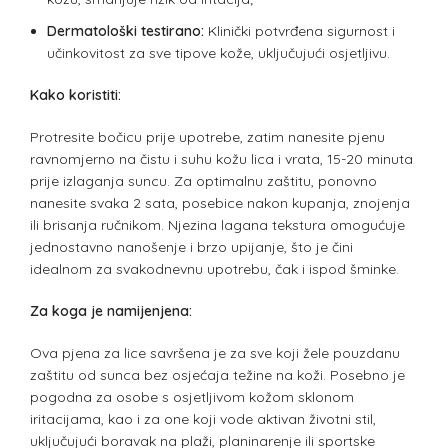
Dermatološki testirano:
Klinički potvrđena sigurnost i
učinkovitost za sve tipove kože, uključujući osjetljivu.
Kako koristiti:
Protresite bočicu prije upotrebe, zatim nanesite pjenu
ravnomjerno na čistu i suhu kožu lica i vrata, 15-20 minuta
prije izlaganja suncu. Za optimalnu zaštitu, ponovno
nanesite svaka 2 sata, posebice nakon kupanja, znojenja
ili brisanja ručnikom. Njezina lagana tekstura omogućuje
jednostavno nanošenje i brzo upijanje, što je čini
idealnom za svakodnevnu upotrebu, čak i ispod šminke.
Za koga je namijenjena:
Ova pjena za lice savršena je za sve koji žele pouzdanu
zaštitu od sunca bez osjećaja težine na koži. Posebno je
pogodna za osobe s osjetljivom kožom sklonom
iritacijama, kao i za one koji vode aktivan životni stil,
uključujući boravak na plaži, planinarenje ili sportske