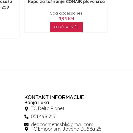
masažu
Kapa za tuširanje COMAIR plava srca
Kapa 
NF259
Spa accessories
3,95
KM
PROČITAJ VIŠE
KONTAKT INFORMACIJE
Banja Luka
TC Delta Planet
051 498 213
deacosmeticsbl@gmail.com
TC Emporium, Jovana Dučića 25