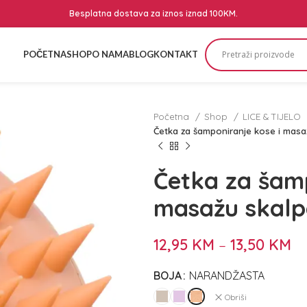
Besplatna dostava za iznos iznad 100KM.
POČETNA
SHOP
O NAMA
BLOG
KONTAKT
Početna
Shop
LICE & TIJELO
Četka za šamponiranje kose i masaž
Četka za šamp
masažu skalp
12,95
KM
–
13,50
KM
BOJA
NARANDŽASTA
Obriši