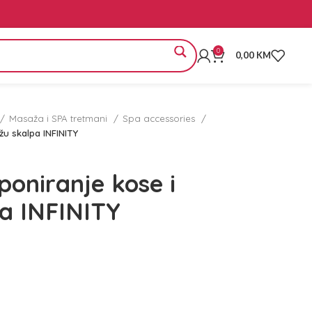
0
0,00
KM
Masaža i SPA tretmani
Spa accessories
u skalpa INFINITY
oniranje kose i
a INFINITY