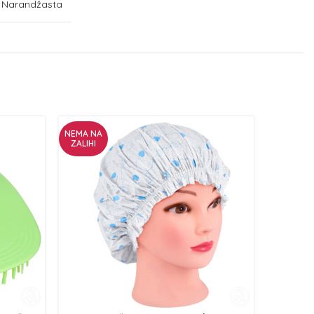
, Narandžasta
NEMA NA
ZALIHI