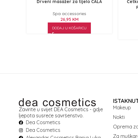
Drveni masažer za tijelo CALA
Četka
Spa accessories
26,95
KM
DODAJ U KOŠARICU
ISTAKNU
Makeup
Zavirite u svijet DEA Cosmetics - gdje
ljepota susreće savršenstvo.
Nokti
Dea Cosmetics
Oprema za
Dea Cosmetics
Za muškar
Alexandar Cosmetics Banja Luka