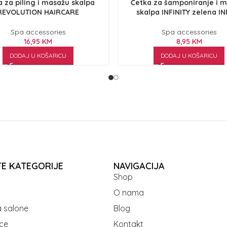
 za piling i masažu skalpa
Četka za šamponiranje i 
REVOLUTION HAIRCARE
skalpa INFINITY zelena I
Spa accessories
Spa accessories
16,95
KM
8,95
KM
DODAJ U KOŠARICU
DODAJ U KOŠARICU
TE KATEGORIJE
NAVIGACIJA
Shop
O nama
 salone
Blog
ce
Kontakt