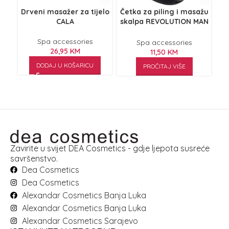
Drveni masažer za tijelo
Četka za piling i masažu
Če
CALA
skalpa REVOLUTION MAN
ma
crna
Spa accessories
Spa accessories
26,95
KM
11,50
KM
DODAJ U KOŠARICU
PROČITAJ VIŠE
Zavirite u svijet DEA Cosmetics - gdje ljepota susreće
savršenstvo.
Dea Cosmetics
Dea Cosmetics
Alexandar Cosmetics Banja Luka
Alexandar Cosmetics Banja Luka
Alexandar Cosmetics Sarajevo