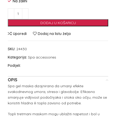
Na zalihi
DODAJ U KOŠARICU
Uporedi
Dodaj na listu želja
SKU:
24430
Kategorija:
Spa accessories
Podijeli:
OPIS
Spa gel maska dizajnirana da umanji efekte
svakodnevnog umora, stresa i glavobolje. Efikasno
smanjuje vidljivost podočnjaka i otoka oko očiju, može se
koristiti hladna ili topla zavisno od potrebe.
Topli tretmani maskom mogu ublažiti napetost i bol u