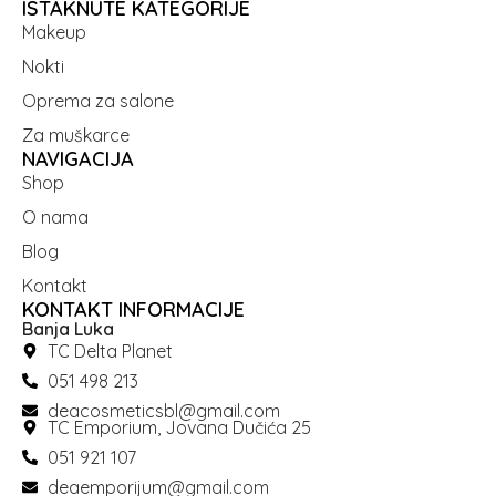
ISTAKNUTE KATEGORIJE
Makeup
Nokti
Oprema za salone
Za muškarce
NAVIGACIJA
Shop
O nama
Blog
Kontakt
KONTAKT INFORMACIJE
Banja Luka
TC Delta Planet
051 498 213
deacosmeticsbl@gmail.com
TC Emporium, Jovana Dučića 25
051 921 107
deaemporijum@gmail.com