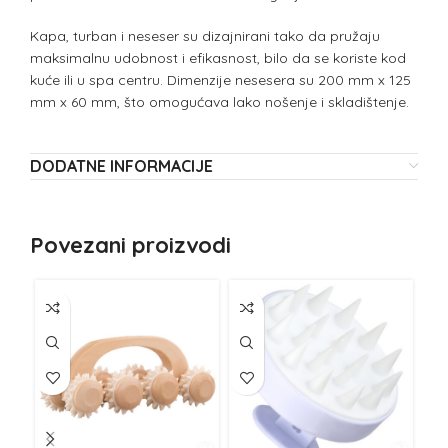
Kapa, turban i neseser su dizajnirani tako da pružaju
maksimalnu udobnost i efikasnost, bilo da se koriste kod
kuće ili u spa centru. Dimenzije nesesera su 200 mm x 125
mm x 60 mm, što omogućava lako nošenje i skladištenje.
DODATNE INFORMACIJE
Povezani proizvodi
NE
Z