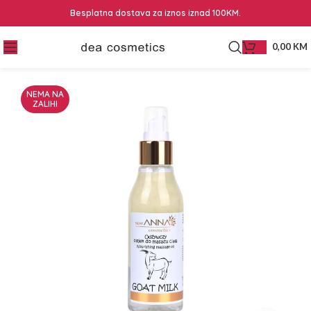
Besplatna dostava za iznos iznad 100KM.
0,00
KM
NEMA NA
ZALIHI