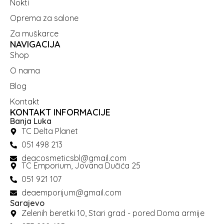
Nokti
Oprema za salone
Za muškarce
NAVIGACIJA
Shop
O nama
Blog
Kontakt
KONTAKT INFORMACIJE
Banja Luka
TC Delta Planet
051 498 213
deacosmeticsbl@gmail.com
TC Emporium, Jovana Dučića 25
051 921 107
deaemporijum@gmail.com
Sarajevo
Zelenih beretki 10, Stari grad - pored Doma armije