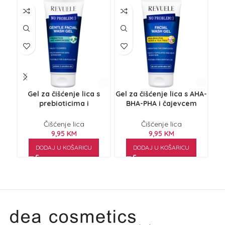
Gel za čišćenje lica s
Gel za čišćenje lica s AHA-
prebioticima i
BHA-PHA i čajevcem
s
aminokiselinama 200ml
200ml
Čišćenje lica
Čišćenje lica
9,95
KM
9,95
KM
DODAJ U KOŠARICU
DODAJ U KOŠARICU