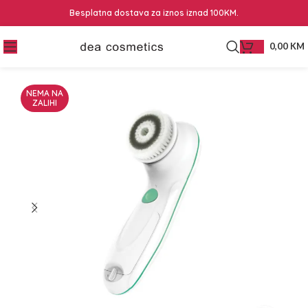
Besplatna dostava za iznos iznad 100KM.
0,00
KM
NEMA NA
ZALIHI