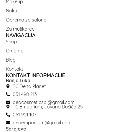
Makeup
Nokti
Oprema za salone
Za muškarce
NAVIGACIJA
Shop
O nama
Blog
Kontakt
KONTAKT INFORMACIJE
Banja Luka
TC Delta Planet
051 498 213
deacosmeticsbl@gmail.com
TC Emporium, Jovana Dučića 25
051 921 107
deaemporijum@gmail.com
Sarajevo