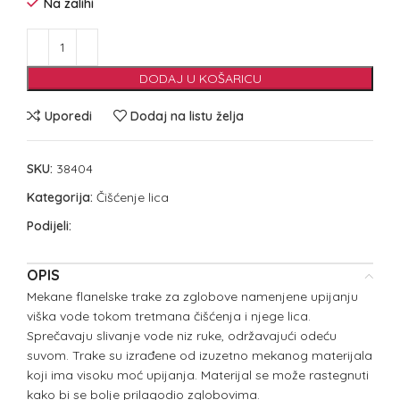
Na zalihi
DODAJ U KOŠARICU
Uporedi
Dodaj na listu želja
SKU:
38404
Kategorija:
Čišćenje lica
Podijeli:
OPIS
Mekane flanelske trake za zglobove namenjene upijanju
viška vode tokom tretmana čišćenja i njege lica.
Sprečavaju slivanje vode niz ruke, održavajući odeću
suvom. Trake su izrađene od izuzetno mekanog materijala
koji ima visoku moć upijanja. Materijal se može rastegnuti
kako bi se bolje prilagodio zglobovima.