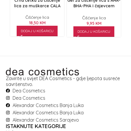
Crna četka za čišćenje
Gel za čišćenje lica s AHA-
L
lica za muškarce CALA
BHA-PHA i čajevcem
200ml
Čišćenje lica
Čišćenje lica
18,50
KM
9,95
KM
DODAJ U KOŠARICU
DODAJ U KOŠARICU
Zavirite u svijet DEA Cosmetics - gdje ljepota susreće
savršenstvo.
Dea Cosmetics
Dea Cosmetics
Alexandar Cosmetics Banja Luka
Alexandar Cosmetics Banja Luka
Alexandar Cosmetics Sarajevo
ISTAKNUTE KATEGORIJE