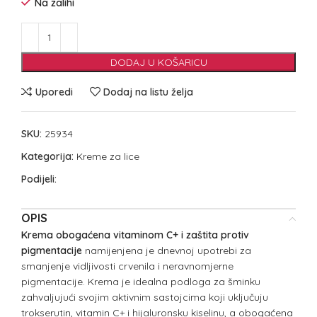
Na zalihi
DODAJ U KOŠARICU
Uporedi
Dodaj na listu želja
SKU:
25934
Kategorija:
Kreme za lice
Podijeli:
OPIS
Krema obogaćena vitaminom C+ i zaštita protiv
pigmentacije
namijenjena je dnevnoj upotrebi za
smanjenje vidljivosti crvenila i neravnomjerne
pigmentacije. Krema je idealna podloga za šminku
zahvaljujući svojim aktivnim sastojcima koji uključuju
trokserutin, vitamin C+ i hijaluronsku kiselinu, a obogaćena