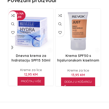
Povezani proizvodi
NEMA NA
ZALIHI
Dnevna krema za
Krema SPF50 s
K
hidrataciju SPF15 50ml
hijaluronskom kiselinom
30ml
Kreme za lice
Kreme za lice
12,95
KM
13,95
KM
PROČITAJ VIŠE
DODAJ U KOŠARICU