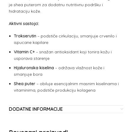
je shea puterom za dodatnu nutritivnu podršku i
hidrataciju kože.
Aktivni sastojci:
Trokserutin
– podstiče cirkulaciju, smanjuje crvenilo i
ispucane kapilare
Vitamin C+
– snažan antioksidant koji tonira kožu i
usporava starenje
Hijaluronska kiselina
– održava vlažnost kože i
smanjuje bora
Shea puter
– obiluje esencijalnim masnim kiselinama i
vitaminima, podstiče produkciju kolagena
DODATNE INFORMACIJE