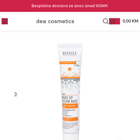
Besplatna dostava za iznos iznad 100KM.
0,00
KM