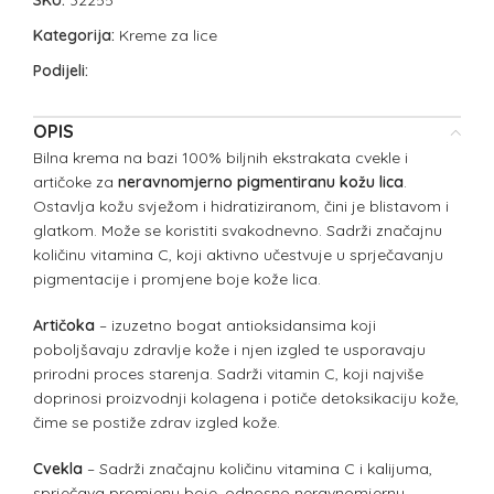
SKU:
32255
Kategorija:
Kreme za lice
Podijeli:
OPIS
Bilna krema na bazi 100% biljnih ekstrakata cvekle i
artičoke za
neravnomjerno pigmentiranu kožu lica
.
Ostavlja kožu svježom i hidratiziranom, čini je blistavom i
glatkom. Može se koristiti svakodnevno. Sadrži značajnu
količinu vitamina C, koji aktivno učestvuje u sprječavanju
pigmentacije i promjene boje kože lica.
Artičoka
– izuzetno bogat antioksidansima koji
poboljšavaju zdravlje kože i njen izgled te usporavaju
prirodni proces starenja. Sadrži vitamin C, koji najviše
doprinosi proizvodnji kolagena i potiče detoksikaciju kože,
čime se postiže zdrav izgled kože.
Cvekla
– Sadrži značajnu količinu vitamina C i kalijuma,
sprječava promjenu boje, odnosno neravnomjernu