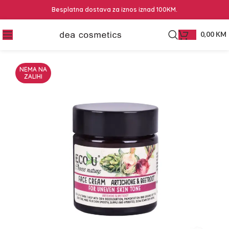
Besplatna dostava za iznos iznad 100KM.
0,00
KM
NEMA NA
ZALIHI