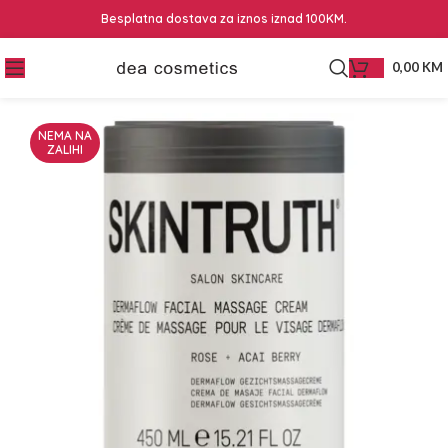
Besplatna dostava za iznos iznad 100KM.
0,00
KM
NEMA NA
ZALIHI