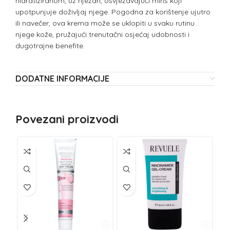
hidratiziranom, uz nježan, osvježavajući miris koji
upotpunjuje doživljaj njege. Pogodna za korištenje ujutro
ili navečer, ova krema može se uklopiti u svaku rutinu
njege kože, pružajući trenutačni osjećaj udobnosti i
dugotrajne benefite.
DODATNE INFORMACIJE
Povezani proizvodi