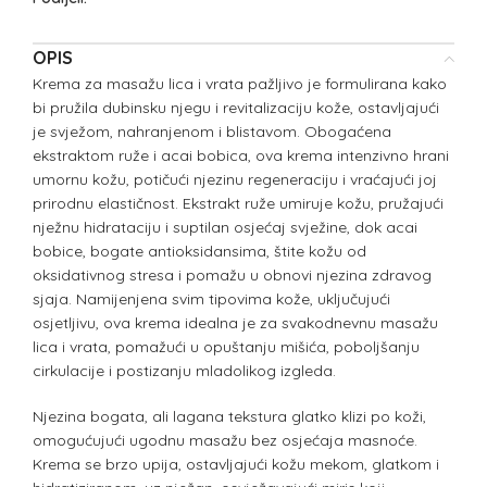
OPIS
Krema za masažu lica i vrata pažljivo je formulirana kako
bi pružila dubinsku njegu i revitalizaciju kože, ostavljajući
je svježom, nahranjenom i blistavom. Obogaćena
ekstraktom ruže i acai bobica, ova krema intenzivno hrani
umornu kožu, potičući njezinu regeneraciju i vraćajući joj
prirodnu elastičnost. Ekstrakt ruže umiruje kožu, pružajući
nježnu hidrataciju i suptilan osjećaj svježine, dok acai
bobice, bogate antioksidansima, štite kožu od
oksidativnog stresa i pomažu u obnovi njezina zdravog
sjaja. Namijenjena svim tipovima kože, uključujući
osjetljivu, ova krema idealna je za svakodnevnu masažu
lica i vrata, pomažući u opuštanju mišića, poboljšanju
cirkulacije i postizanju mladolikog izgleda.
Njezina bogata, ali lagana tekstura glatko klizi po koži,
omogućujući ugodnu masažu bez osjećaja masnoće.
Krema se brzo upija, ostavljajući kožu mekom, glatkom i