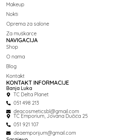
Makeup
Nokti
Oprema za salone
Za muškarce
NAVIGACIJA
Shop
O nama
Blog
Kontakt
KONTAKT INFORMACIJE
Banja Luka
TC Delta Planet
051 498 213
deacosmeticsbl@gmail.com
TC Emporium, Jovana Dučića 25
051 921 107
deaemporijum@gmail.com
Sarajevo