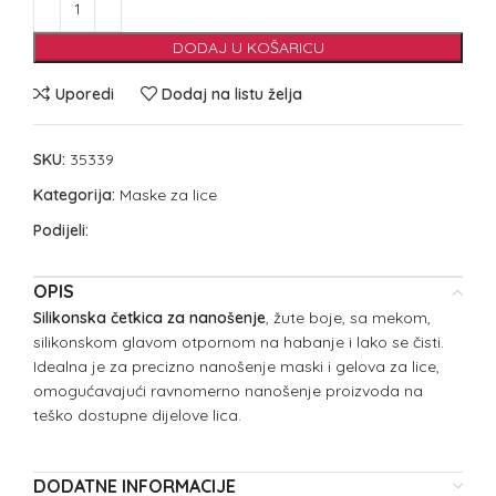
DODAJ U KOŠARICU
Uporedi
Dodaj na listu želja
SKU:
35339
Kategorija:
Maske za lice
Podijeli:
OPIS
Silikonska četkica za nanošenje
, žute boje, sa mekom,
silikonskom glavom otpornom na habanje i lako se čisti.
Idealna je za precizno nanošenje maski i gelova za lice,
omogućavajući ravnomerno nanošenje proizvoda na
teško dostupne dijelove lica.
DODATNE INFORMACIJE