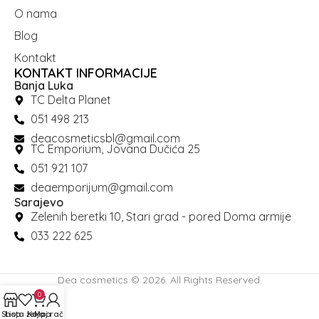
O nama
Blog
Kontakt
KONTAKT INFORMACIJE
Banja Luka
TC Delta Planet
051 498 213
deacosmeticsbl@gmail.com
TC Emporium, Jovana Dučića 25
051 921 107
deaemporijum@gmail.com
Sarajevo
Zelenih beretki 10, Stari grad - pored Doma armije
033 222 625
Dea cosmetics © 2026. All Rights Reserved.
0
Shop
Lista želja
Korpa
Moj račun