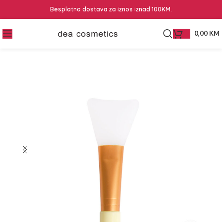
Besplatna dostava za iznos iznad 100KM.
0,00
KM