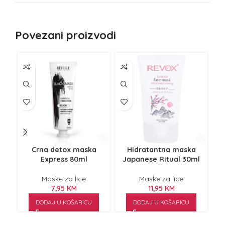
Povezani proizvodi
Crna detox maska
Hidratantna maska
Ma
Express 80ml
Japanese Ritual 30ml
te
Maske za lice
Maske za lice
7,95
KM
11,95
KM
DODAJ U KOŠARICU
DODAJ U KOŠARICU