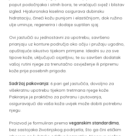
poput podočnjaka i sitnih bora, te vraćajući svjež i blistav
izgled. Hijaluronska kiselina osigurava dubinsku
hidrataciju, čineći kožu punijom i elastičnijom, dok ružino
ulje umiruje, regenerira i dodaje suptilan sjaj.
Ovi jastučići su jednostavni za upotrebu, savršeno
prianjaju uz konture područja oko očiju i pružaju ugodno,
opuštajuće iskustvo tijekom primjene. Idealni su za sve
tipove kože, uključujući osjetljivu, te su savršen dodatak
vašoj rutini njege za trenutačno osvježenje ili pripremu
kože prije posebnih prigoda.
Sadržaj pakovanja:
6 pari gel jastučića, dovoljno za
višekratnu upotrebu tijekom tretmana njege kože.
Pakiranje je praktično za pohranu i putovanja,
osiguravajući da vaša koža uvijek može dobiti potrebnu
njegu.
Proizvod je formuliran prema
veganskim standardima
,
bez sastojaka životinjskog podrijetla, što ga čini etičkim