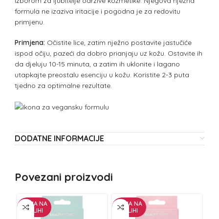
izborom za ljubitelje održive kozmetike. Njegova nježna
formula ne izaziva iritacije i pogodna je za redovitu
primjenu.
Primjena:
Očistite lice, zatim nježno postavite jastučiće
ispod očiju, pazeći da dobro prianjaju uz kožu. Ostavite ih
da djeluju 10-15 minuta, a zatim ih uklonite i lagano
utapkajte preostalu esenciju u kožu. Koristite 2-3 puta
tjedno za optimalne rezultate.
DODATNE INFORMACIJE
Povezani proizvodi
NEMA NA
NEMA NA
ZALIHI
ZALIHI