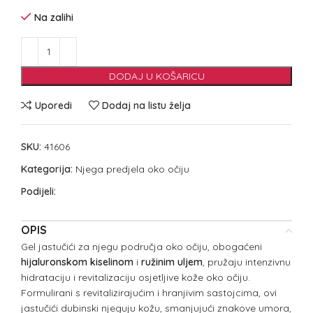
Na zalihi
DODAJ U KOŠARICU
Uporedi
Dodaj na listu želja
SKU:
41606
Kategorija:
Njega predjela oko očiju
Podijeli:
OPIS
Gel jastučići za njegu područja oko očiju, obogaćeni
hijaluronskom kiselinom
i
ružinim uljem
, pružaju intenzivnu
hidrataciju i revitalizaciju osjetljive kože oko očiju.
Formulirani s revitalizirajućim i hranjivim sastojcima, ovi
jastučići dubinski njeguju kožu, smanjujući znakove umora,