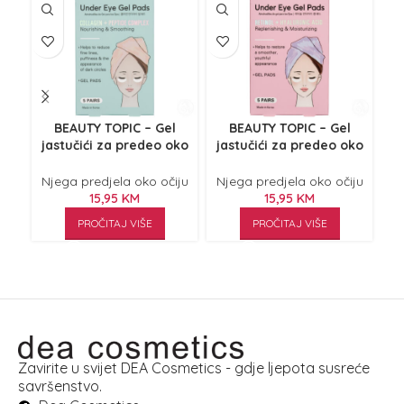
BEAUTY TOPIC – Gel
BEAUTY TOPIC – Gel
Flu
jastučići za predeo oko
jastučići za predeo oko
očiju kolagen i kompleks
očiju retinol i hijaluronska
peptida 5/1
kiselina 5/1
Nj
Njega predjela oko očiju
Njega predjela oko očiju
15,95
KM
15,95
KM
PROČITAJ VIŠE
PROČITAJ VIŠE
Zavirite u svijet DEA Cosmetics - gdje ljepota susreće
savršenstvo.