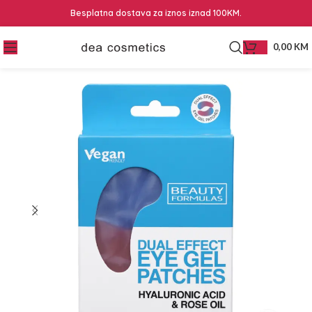
Besplatna dostava za iznos iznad 100KM.
0,00
KM