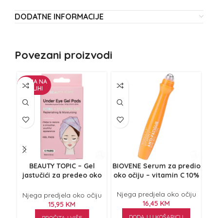
DODATNE INFORMACIJE
Povezani proizvodi
NEMA NA
ZALIHI
BEAUTY TOPIC – Gel
BIOVENE Serum za predio
G
jastučići za predeo oko
oko očiju – vitamin C 10%
očiju retinol i hijaluronska
kiselina 5/1
Njega predjela oko očiju
Nj
Njega predjela oko očiju
16,45
KM
15,95
KM
DODAJ U KOŠARICU
PROČITAJ VIŠE