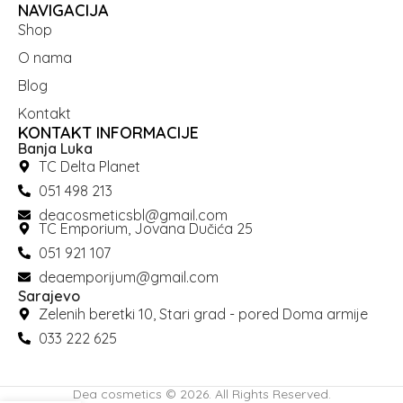
NAVIGACIJA
Shop
O nama
Blog
Kontakt
KONTAKT INFORMACIJE
Banja Luka
TC Delta Planet
051 498 213
deacosmeticsbl@gmail.com
TC Emporium, Jovana Dučića 25
051 921 107
deaemporijum@gmail.com
Sarajevo
Zelenih beretki 10, Stari grad - pored Doma armije
033 222 625
Dea cosmetics © 2026. All Rights Reserved.