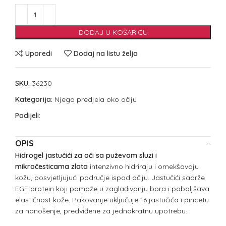
DODAJ U KOŠARICU
Uporedi
Dodaj na listu želja
SKU:
36230
Kategorija:
Njega predjela oko očiju
Podijeli:
OPIS
Hidrogel jastučići za oči sa puževom sluzi i
mikročesticama zlata
intenzivno hidriraju i omekšavaju
kožu, posvjetljujući područje ispod očiju. Jastučići sadrže
EGF protein koji pomaže u zaglađivanju bora i poboljšava
elastičnost kože. Pakovanje uključuje 16 jastučića i pincetu
za nanošenje, predviđene za jednokratnu upotrebu.