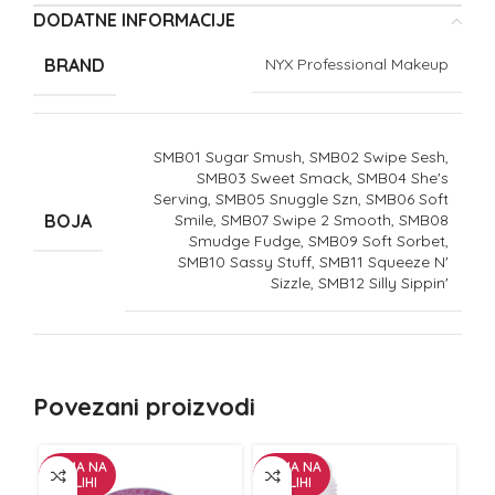
DODATNE INFORMACIJE
BRAND
NYX Professional Makeup
SMB01 Sugar Smush, SMB02 Swipe Sesh,
SMB03 Sweet Smack, SMB04 She's
Serving, SMB05 Snuggle Szn, SMB06 Soft
BOJA
Smile, SMB07 Swipe 2 Smooth, SMB08
Smudge Fudge, SMB09 Soft Sorbet,
SMB10 Sassy Stuff, SMB11 Squeeze N'
Sizzle, SMB12 Silly Sippin'
Povezani proizvodi
NEMA NA
NEMA NA
NE
ZALIHI
ZALIHI
Z