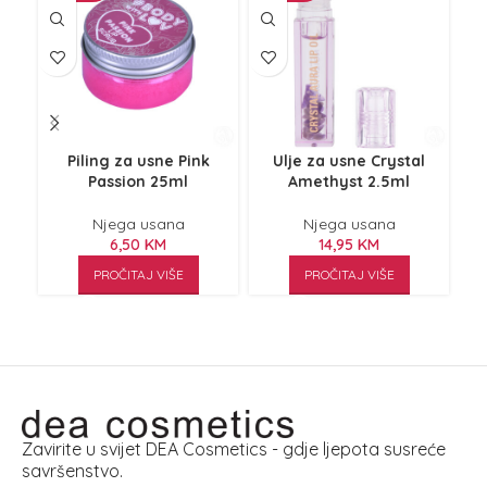
Piling za usne Pink
Ulje za usne Crystal
Ul
Passion 25ml
Amethyst 2.5ml
Njega usana
Njega usana
6,50
KM
14,95
KM
PROČITAJ VIŠE
PROČITAJ VIŠE
Zavirite u svijet DEA Cosmetics - gdje ljepota susreće
savršenstvo.