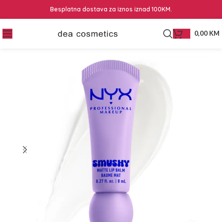
Besplatna dostava za iznos iznad 100KM.
0,00
KM