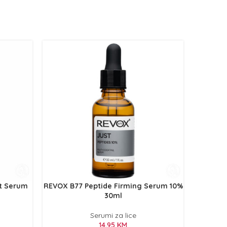
ht Serum
REVOX B77 Peptide Firming Serum 10%
REVOX
30ml
Serumi za lice
14,95
KM