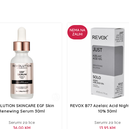
NEMA NA
ZALIHI
LUTION SKINCARE EGF Skin
REVOX B77 Azelaic Acid Nig
Renewing Serum 30ml
10% 30ml
Serumi za lice
Serumi za lice
36,00
KM
13,95
KM