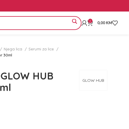
0
0,00
KM
Njega lica
Serumi za lice
r 30ml
e GLOW HUB
GLOW HUB
0ml