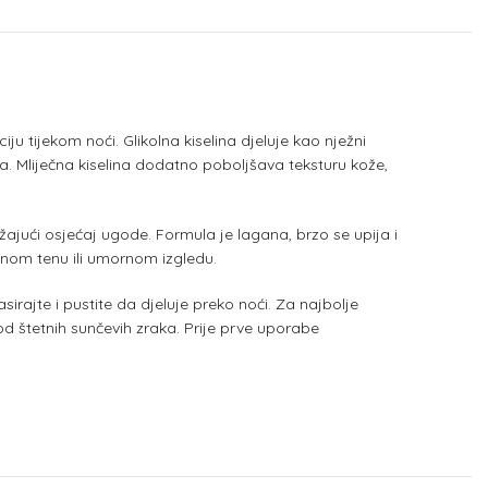
ju tijekom noći. Glikolna kiselina djeluje kao nježni
ava. Mliječna kiselina dodatno poboljšava teksturu kože,
užajući osjećaj ugode. Formula je lagana, brzo se upija i
enom tenu ili umornom izgledu.
irajte i pustite da djeluje preko noći. Za najbolje
od štetnih sunčevih zraka. Prije prve uporabe