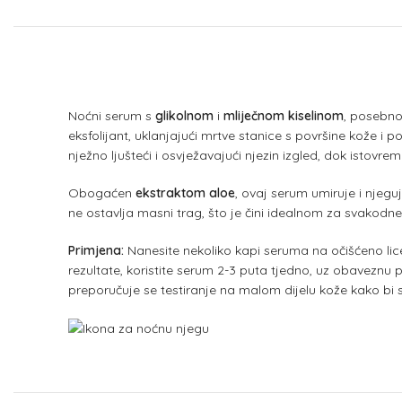
Noćni serum s
glikolnom
i
mliječnom kiselinom
, posebno 
eksfolijant, uklanjajući mrtve stanice s površine kože i 
nježno ljušteći i osvježavajući njezin izgled, dok istovre
Obogaćen
ekstraktom aloe
, ovaj serum umiruje i njegu
ne ostavlja masni trag, što je čini idealnom za svakodn
Primjena:
Nanesite nekoliko kapi seruma na očišćeno lice 
rezultate, koristite serum 2-3 puta tjedno, uz obaveznu 
preporučuje se testiranje na malom dijelu kože kako bi se