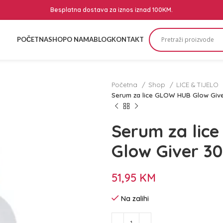
Besplatna dostava za iznos iznad 100KM.
POČETNA
SHOP
O NAMA
BLOG
KONTAKT
Početna
Shop
LICE & TIJELO
Serum za lice GLOW HUB Glow Give
Serum za lic
Glow Giver 3
51,95
KM
Na zalihi