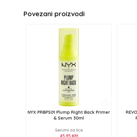
Povezani proizvodi
NYX PRBPS01 Plump Right Back Primer
REVO
& Serum 30ml
Serumi za lice
45,95
KM