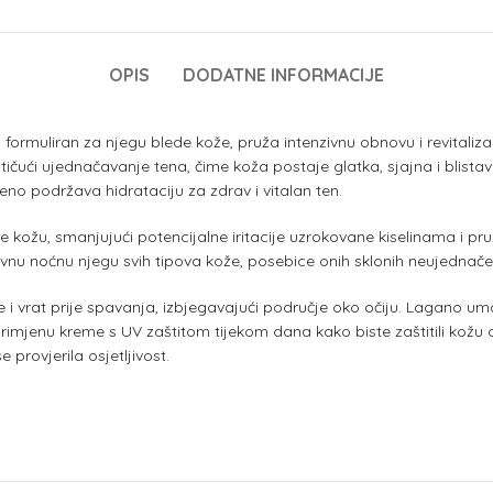
OPIS
DODATNE INFORMACIJE
formuliran za njegu blede kože, pruža intenzivnu obnovu i revitalizaci
potičući ujednačavanje tena, čime koža postaje glatka, sjajna i blist
meno podržava hidrataciju za zdrav i vitalan ten.
je kožu, smanjujući potencijalne iritacije uzrokovane kiselinama i pr
evnu noćnu njegu svih tipova kože, posebice onih sklonih neujednač
i vrat prije spavanja, izbjegavajući područje oko očiju. Lagano umas
primjenu kreme s UV zaštitom tijekom dana kako biste zaštitili kožu 
 provjerila osjetljivost.