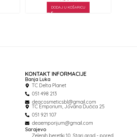
DODAJ U KOŠARICU
KONTAKT INFORMACIJE
Banja Luka
TC Delta Planet
051 498 213
deacosmeticsbl@gmail.com
TC Emporium, Jovana Dučića 25
051 921 107
deaemporijum@gmail.com
Sarajevo
Zelenih beretki 10, Stari grad - pored