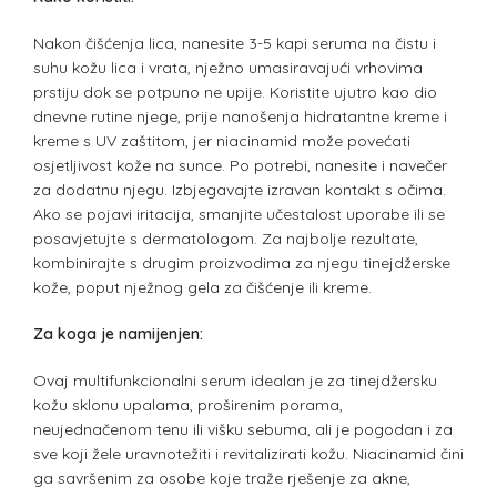
Nakon čišćenja lica, nanesite 3-5 kapi seruma na čistu i
suhu kožu lica i vrata, nježno umasiravajući vrhovima
prstiju dok se potpuno ne upije. Koristite ujutro kao dio
dnevne rutine njege, prije nanošenja hidratantne kreme i
kreme s UV zaštitom, jer niacinamid može povećati
osjetljivost kože na sunce. Po potrebi, nanesite i navečer
za dodatnu njegu. Izbjegavajte izravan kontakt s očima.
Ako se pojavi iritacija, smanjite učestalost uporabe ili se
posavjetujte s dermatologom. Za najbolje rezultate,
kombinirajte s drugim proizvodima za njegu tinejdžerske
kože, poput nježnog gela za čišćenje ili kreme.
Za koga je namijenjen:
Ovaj multifunkcionalni serum idealan je za tinejdžersku
kožu sklonu upalama, proširenim porama,
neujednačenom tenu ili višku sebuma, ali je pogodan i za
sve koji žele uravnotežiti i revitalizirati kožu. Niacinamid čini
ga savršenim za osobe koje traže rješenje za akne,