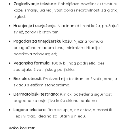
Zaglađivanje teksture:
Poboljšava površinsku teksturu
kože, smanjujući vidljivost pora i nepravilnosti za glatkiji
izgled;
Hranjenje i osvježenje:
Niacinamid hrani kožu, pružajući
svjež, zdrav i blistav ten;
Pogodan za tinejdžersku kožu:
Nježna formula
prilagođena mladom tenu, minimizira iritacije i
podržava zdrav izgled;
Veganska formula:
100% biljnog podrijetla, bez
sastojaka životinjskog porijekla;
Bez okrutnosti:
Proizvod nije testiran na životinjama, u
skladu s etičkim standardima;
Dermatološki testirano:
Klinički potvrđena sigurnost,
pogodna za osjetljivu kožu sklonu upalama;
Lagana tekstura:
Brzo se upija, ne ostavlja masni ili
ljepljivi trag, idealna za jutarnju njegu.
Kako koristiti: