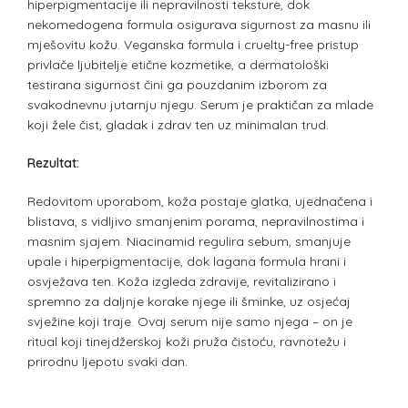
hiperpigmentacije ili nepravilnosti teksture, dok
nekomedogena formula osigurava sigurnost za masnu ili
mješovitu kožu. Veganska formula i cruelty-free pristup
privlače ljubitelje etične kozmetike, a dermatološki
testirana sigurnost čini ga pouzdanim izborom za
svakodnevnu jutarnju njegu. Serum je praktičan za mlade
koji žele čist, gladak i zdrav ten uz minimalan trud.
Rezultat:
Redovitom uporabom, koža postaje glatka, ujednačena i
blistava, s vidljivo smanjenim porama, nepravilnostima i
masnim sjajem. Niacinamid regulira sebum, smanjuje
upale i hiperpigmentacije, dok lagana formula hrani i
osvježava ten. Koža izgleda zdravije, revitalizirano i
spremno za daljnje korake njege ili šminke, uz osjećaj
svježine koji traje. Ovaj serum nije samo njega – on je
ritual koji tinejdžerskoj koži pruža čistoću, ravnotežu i
prirodnu ljepotu svaki dan.