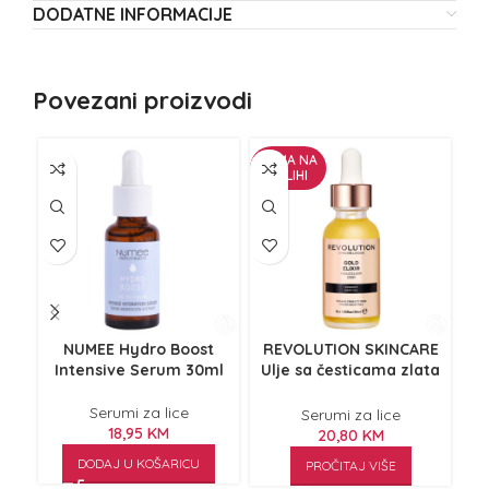
DODATNE INFORMACIJE
Povezani proizvodi
NEMA NA
ZALIHI
NUMEE Hydro Boost
REVOLUTION SKINCARE
R
Intensive Serum 30ml
Ulje sa česticama zlata
V
Gold Elixir 30ml
Serumi za lice
Serumi za lice
18,95
KM
20,80
KM
DODAJ U KOŠARICU
PROČITAJ VIŠE