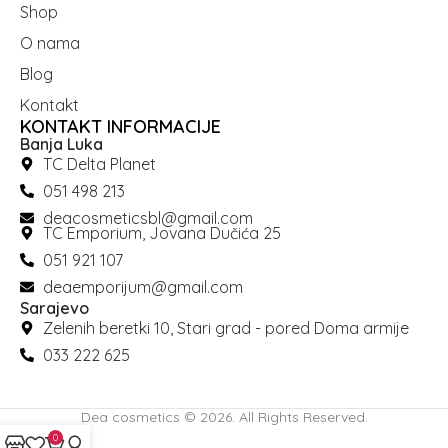
Shop
O nama
Blog
Kontakt
KONTAKT INFORMACIJE
Banja Luka
TC Delta Planet
051 498 213
deacosmeticsbl@gmail.com
TC Emporium, Jovana Dučića 25
051 921 107
deaemporijum@gmail.com
Sarajevo
Zelenih beretki 10, Stari grad - pored Doma armije
033 222 625
Dea cosmetics © 2026. All Rights Reserved.
0