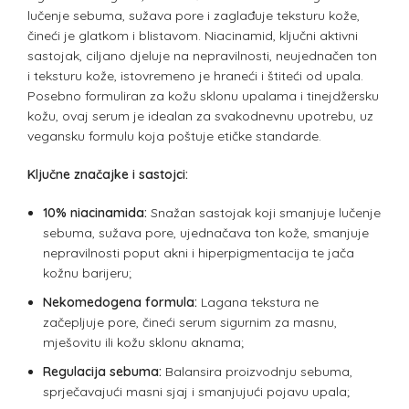
lučenje sebuma, sužava pore i zaglađuje teksturu kože,
čineći je glatkom i blistavom. Niacinamid, ključni aktivni
sastojak, ciljano djeluje na nepravilnosti, neujednačen ton
i teksturu kože, istovremeno je hraneći i štiteći od upala.
Posebno formuliran za kožu sklonu upalama i tinejdžersku
kožu, ovaj serum je idealan za svakodnevnu upotrebu, uz
vegansku formulu koja poštuje etičke standarde.
Ključne značajke i sastojci:
10% niacinamida:
Snažan sastojak koji smanjuje lučenje
sebuma, sužava pore, ujednačava ton kože, smanjuje
nepravilnosti poput akni i hiperpigmentacija te jača
kožnu barijeru;
Nekomedogena formula:
Lagana tekstura ne
začepljuje pore, čineći serum sigurnim za masnu,
mješovitu ili kožu sklonu aknama;
Regulacija sebuma:
Balansira proizvodnju sebuma,
sprječavajući masni sjaj i smanjujući pojavu upala;