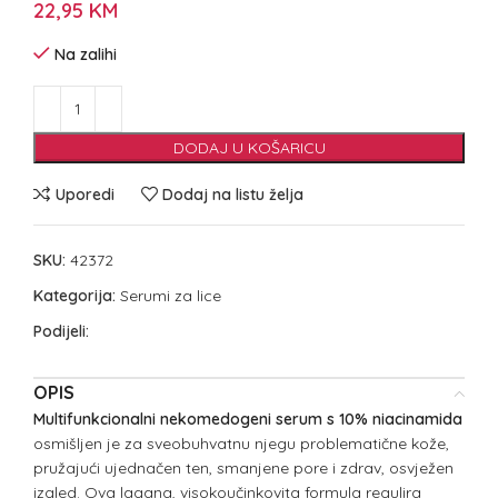
22,95
KM
Na zalihi
DODAJ U KOŠARICU
Uporedi
Dodaj na listu želja
SKU:
42372
Kategorija:
Serumi za lice
Podijeli:
OPIS
Multifunkcionalni nekomedogeni serum s 10% niacinamida
osmišljen je za sveobuhvatnu njegu problematične kože,
pružajući ujednačen ten, smanjene pore i zdrav, osvježen
izgled. Ova lagana, visokoučinkovita formula regulira