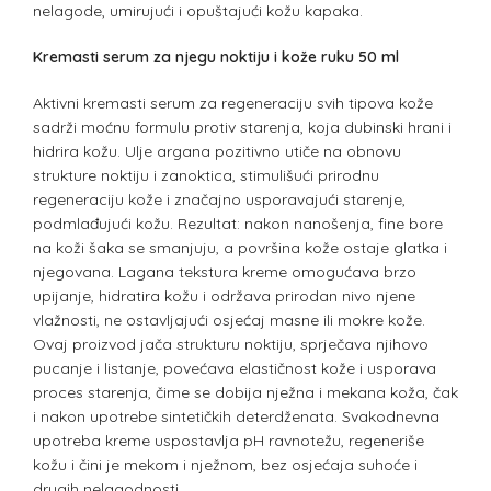
nelagode, umirujući i opuštajući kožu kapaka.
Kremasti serum za njegu noktiju i kože ruku 50 ml
Aktivni kremasti serum za regeneraciju svih tipova kože
sadrži moćnu formulu protiv starenja, koja dubinski hrani i
hidrira kožu. Ulje argana pozitivno utiče na obnovu
strukture noktiju i zanoktica, stimulišući prirodnu
regeneraciju kože i značajno usporavajući starenje,
podmlađujući kožu. Rezultat: nakon nanošenja, fine bore
na koži šaka se smanjuju, a površina kože ostaje glatka i
njegovana. Lagana tekstura kreme omogućava brzo
upijanje, hidratira kožu i održava prirodan nivo njene
vlažnosti, ne ostavljajući osjećaj masne ili mokre kože.
Ovaj proizvod jača strukturu noktiju, sprječava njihovo
pucanje i listanje, povećava elastičnost kože i usporava
proces starenja, čime se dobija nježna i mekana koža, čak
i nakon upotrebe sintetičkih deterdženata. Svakodnevna
upotreba kreme uspostavlja pH ravnotežu, regeneriše
kožu i čini je mekom i nježnom, bez osjećaja suhoće i
drugih nelagodnosti.