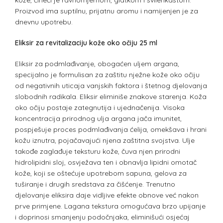
kože, čineći je ravnomjernom, glatkom i svilenkastom.
Proizvod ima suptilnu, prijatnu aromu i namijenjen je za
dnevnu upotrebu.
Eliksir za revitalizaciju kože oko očiju 25 ml
Eliksir za podmlađivanje, obogaćen uljem argana,
specijalno je formulisan za zaštitu nježne kože oko očiju
od negativnih uticaja vanjskih faktora i štetnog djelovanja
slobodnih radikala. Eliksir eliminiše znakove starenja. Koža
oko očiju postaje zategnutija i ujednačenija. Visoka
koncentracija prirodnog ulja argana jača imunitet,
pospješuje proces podmlađivanja ćelija, omekšava i hrani
kožu iznutra, pojačavajući njena zaštitna svojstva. Ulje
takođe zaglađuje teksturu kože, čuva njen prirodni
hidrolipidni sloj, osvježava ten i obnavlja lipidni omotač
kože, koji se oštećuje upotrebom sapuna, gelova za
tuširanje i drugih sredstava za čišćenje. Trenutno
djelovanje eliksira daje vidljive efekte obnove već nakon
prve primjene. Lagana tekstura omogućava brzo upijanje
i doprinosi smanjenju podočnjaka, eliminišući osjećaj