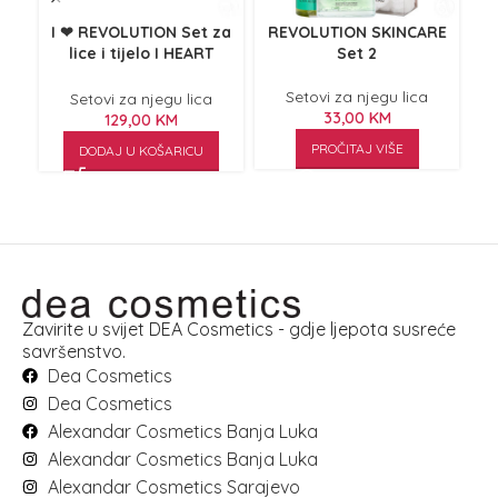
I ❤ REVOLUTION Set za
REVOLUTION SKINCARE
R
lice i tijelo I HEART
Set 2
REVOLUTION Advent
Calendar 2025 12 Sleighs
Setovi za njegu lica
Setovi za njegu lica
33,00
KM
129,00
KM
PROČITAJ VIŠE
DODAJ U KOŠARICU
Zavirite u svijet DEA Cosmetics - gdje ljepota susreće
savršenstvo.
Dea Cosmetics
Dea Cosmetics
Alexandar Cosmetics Banja Luka
Alexandar Cosmetics Banja Luka
Alexandar Cosmetics Sarajevo