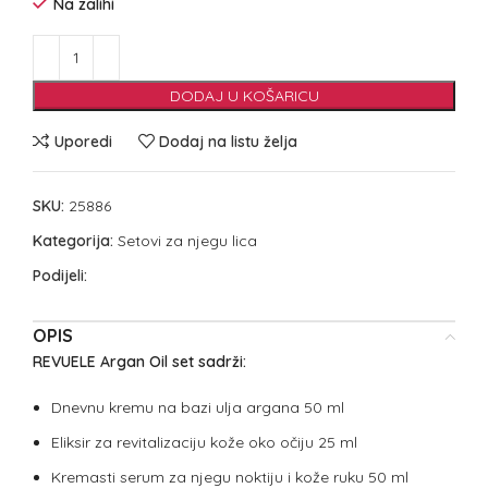
Na zalihi
DODAJ U KOŠARICU
Uporedi
Dodaj na listu želja
SKU:
25886
Kategorija:
Setovi za njegu lica
Podijeli:
OPIS
REVUELE Argan Oil set sadrži:
Dnevnu kremu na bazi ulja argana 50 ml
Eliksir za revitalizaciju kože oko očiju 25 ml
Kremasti serum za njegu noktiju i kože ruku 50 ml