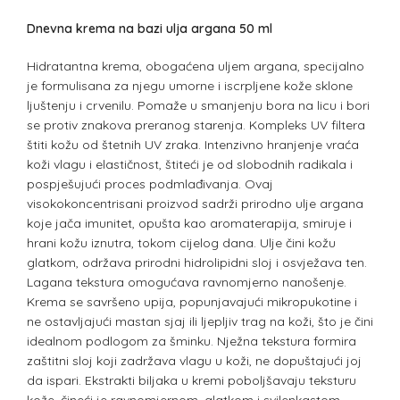
Dnevna krema na bazi ulja argana 50 ml
Hidratantna krema, obogaćena uljem argana, specijalno
je formulisana za njegu umorne i iscrpljene kože sklone
ljuštenju i crvenilu. Pomaže u smanjenju bora na licu i bori
se protiv znakova preranog starenja. Kompleks UV filtera
štiti kožu od štetnih UV zraka. Intenzivno hranjenje vraća
koži vlagu i elastičnost, štiteći je od slobodnih radikala i
pospješujući proces podmlađivanja. Ovaj
visokokoncentrisani proizvod sadrži prirodno ulje argana
koje jača imunitet, opušta kao aromaterapija, smiruje i
hrani kožu iznutra, tokom cijelog dana. Ulje čini kožu
glatkom, održava prirodni hidrolipidni sloj i osvježava ten.
Lagana tekstura omogućava ravnomjerno nanošenje.
Krema se savršeno upija, popunjavajući mikropukotine i
ne ostavljajući mastan sjaj ili ljepljiv trag na koži, što je čini
idealnom podlogom za šminku. Nježna tekstura formira
zaštitni sloj koji zadržava vlagu u koži, ne dopuštajući joj
da ispari. Ekstrakti biljaka u kremi poboljšavaju teksturu