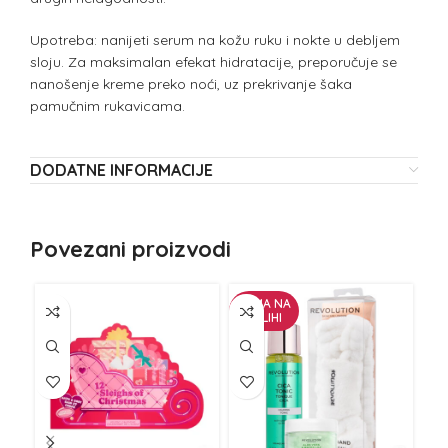
Upotreba: nanijeti serum na kožu ruku i nokte u debljem
sloju. Za maksimalan efekat hidratacije, preporučuje se
nanošenje kreme preko noći, uz prekrivanje šaka
pamučnim rukavicama.
DODATNE INFORMACIJE
Povezani proizvodi
NEMA NA
NE
ZALIHI
Z