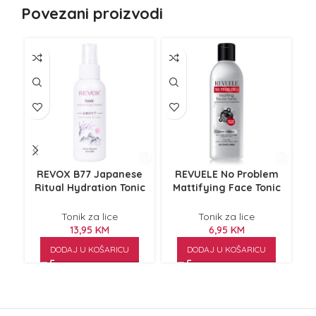
Povezani proizvodi
REVOX B77 Japanese
REVUELE No Problem
R
Ritual Hydration Tonic
Mattifying Face Tonic
Gla
120ml
200ml
Tonik za lice
Tonik za lice
13,95
KM
6,95
KM
DODAJ U KOŠARICU
DODAJ U KOŠARICU