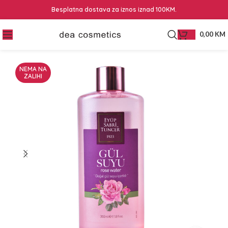
Besplatna dostava za iznos iznad 100KM.
0,00
KM
NEMA NA
ZALIHI