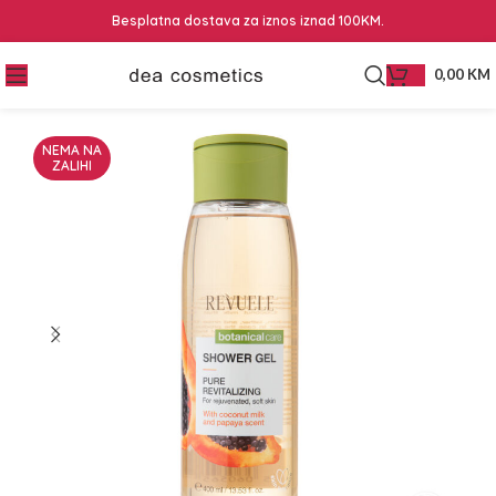
Besplatna dostava za iznos iznad 100KM.
0,00
KM
NEMA NA
ZALIHI