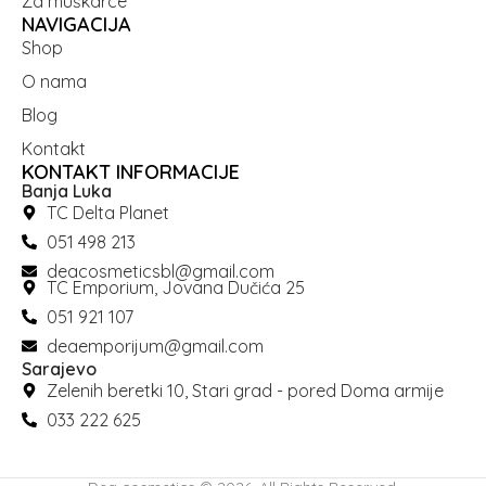
Za muškarce
NAVIGACIJA
Shop
O nama
Blog
Kontakt
KONTAKT INFORMACIJE
Banja Luka
TC Delta Planet
051 498 213
deacosmeticsbl@gmail.com
TC Emporium, Jovana Dučića 25
051 921 107
deaemporijum@gmail.com
Sarajevo
Zelenih beretki 10, Stari grad - pored Doma armije
033 222 625