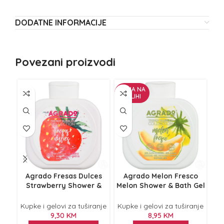
DODATNE INFORMACIJE
Povezani proizvodi
NEMA NA
ZALIHI
Agrado Fresas Dulces
Agrado Melon Fresco
I
Strawberry Shower &
Melon Shower & Bath Gel
be
Bath Gel 750ml
750ml
Ku
Kupke i gelovi za tuširanje
Kupke i gelovi za tuširanje
9,30
KM
8,95
KM