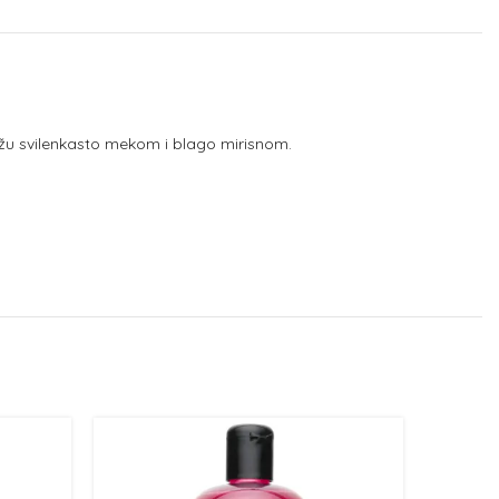
žu svilenkasto mekom i blago mirisnom.
NEMA NA
ZALIHI