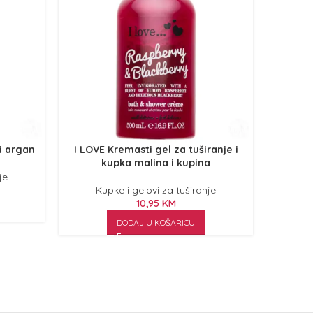
 i argan
I LOVE Kremasti gel za tuširanje i
Revuele
kupka malina i kupina
je
Kupke i gelovi za tuširanje
Ku
10,95
KM
DODAJ U KOŠARICU