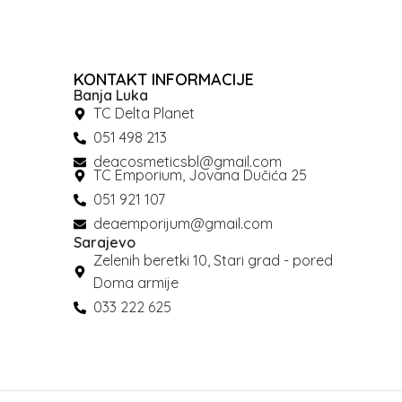
KONTAKT INFORMACIJE
Banja Luka
TC Delta Planet
051 498 213
deacosmeticsbl@gmail.com
TC Emporium, Jovana Dučića 25
051 921 107
deaemporijum@gmail.com
Sarajevo
Zelenih beretki 10, Stari grad - pored
Doma armije
033 222 625