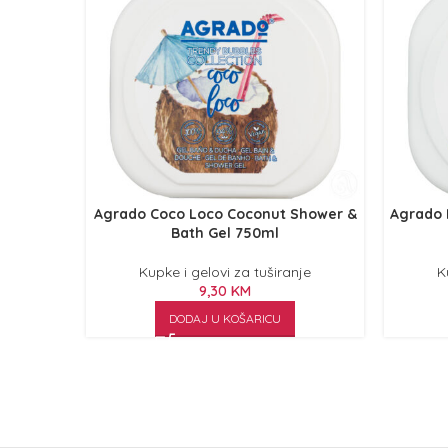
Agrado Coco Loco Coconut Shower &
Agrado 
Bath Gel 750ml
Kupke i gelovi za tuširanje
K
9,30
KM
DODAJ U KOŠARICU