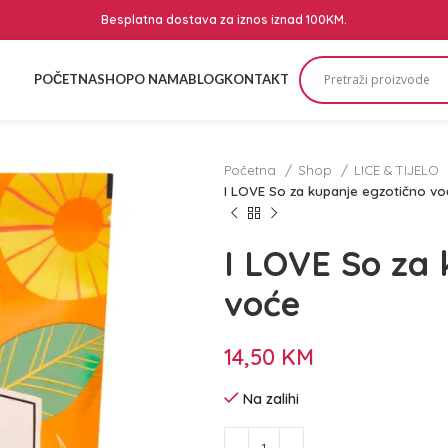
Besplatna dostava za iznos iznad 100KM.
POČETNA
SHOP
O NAMA
BLOG
KONTAKT
Početna
Shop
LICE & TIJELO
I LOVE So za kupanje egzotično vo
I LOVE So za 
voće
14,50
KM
Na zalihi