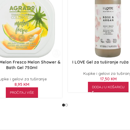
Melon Fresco Melon Shower &
I LOVE Gel za tuširanje ruža
Bath Gel 750ml
Kupke i gelovi za tuširan
upke i gelovi za tuširanje
17,50
KM
8,95
KM
DODAJ U KOŠARICU
PROČITAJ VIŠE