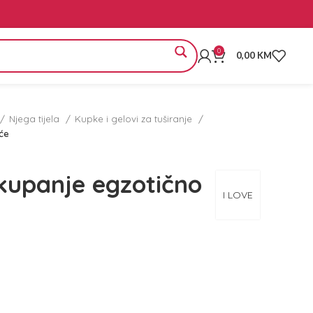
0
0,00
KM
Njega tijela
Kupke i gelovi za tuširanje
će
kupanje egzotično
I LOVE