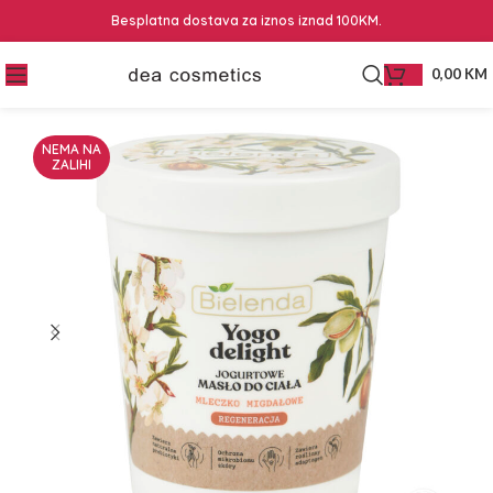
Besplatna dostava za iznos iznad 100KM.
0,00
KM
NEMA NA
ZALIHI