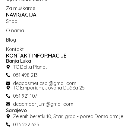
Za muškarce
NAVIGACIJA
Shop
O nama
Blog
Kontakt
KONTAKT INFORMACIJE
Banja Luka
TC Delta Planet
051 498 213
deacosmeticsbl@gmail.com
TC Emporium, Jovana Dučića 25
051 921 107
deaemporijum@gmail.com
Sarajevo
Zelenih beretki 10, Stari grad - pored Doma armije
033 222 625