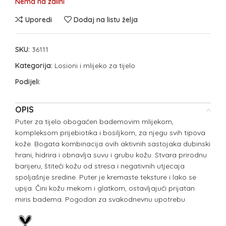
Nema na zalihi
Uporedi
Dodaj na listu želja
SKU:
36111
Kategorija:
Losioni i mlijeko za tijelo
Podijeli:
OPIS
Puter za tijelo obogaćen bademovim mlijekom,
kompleksom prijebiotika i bosiljkom, za njegu svih tipova
kože. Bogata kombinacija ovih aktivnih sastojaka dubinski
hrani, hidrira i obnavlja suvu i grubu kožu. Stvara prirodnu
barijeru, štiteći kožu od stresa i negativnih utjecaja
spoljašnje sredine. Puter je kremaste teksture i lako se
upija. Čini kožu mekom i glatkom, ostavljajući prijatan
miris badema. Pogodan za svakodnevnu upotrebu.