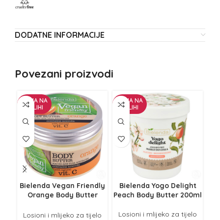
DODATNE INFORMACIJE
Povezani proizvodi
NEMA NA
NEMA NA
ZALIHI
ZALIHI
Bielenda Vegan Friendly
Bielenda Yogo Delight
BIO
Orange Body Butter
Peach Body Butter 200ml
250ml
Losioni i mlijeko za tijelo
Lo
Losioni i mlijeko za tijelo