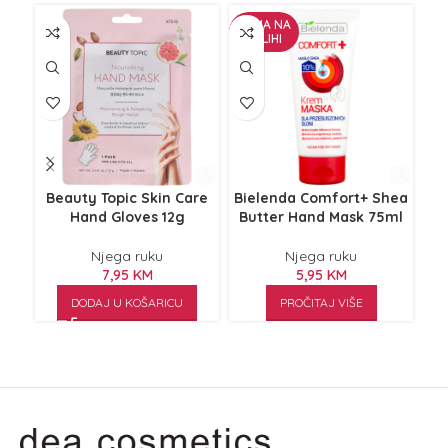
NEMA NA
NE
ZALIHI
Z
Beauty Topic Skin Care
Bielenda Comfort+ Shea
C
Hand Gloves 12g
Butter Hand Mask 75ml
Tr
Njega ruku
Njega ruku
7,95
KM
5,95
KM
DODAJ U KOŠARICU
PROČITAJ VIŠE