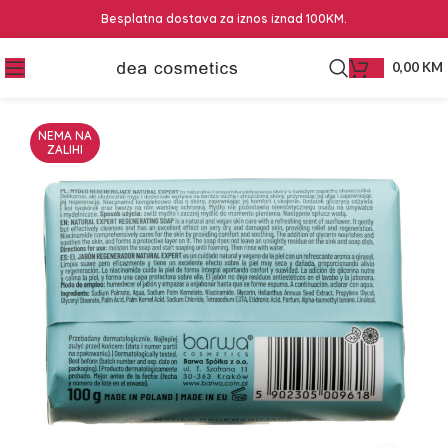
Besplatna dostava za iznos iznad 100KM.
0,00
KM
NEMA NA
ZALIHI