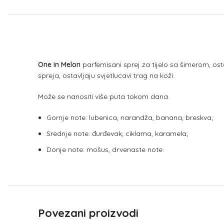
One in Melon
parfemisani sprej za tijelo sa šimerom, osta
spreja, ostavljaju svjetlucavi trag na koži.
Može se nanositi više puta tokom dana.
Gornje note: lubenica, narandža, banana, breskva;
Srednje note: đurđevak, ciklama, karamela;
Donje note: mošus, drvenaste note.
Povezani proizvodi