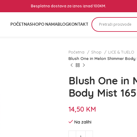
Besplatna dostava za iznos iznad 100KM.
POČETNA
SHOP
O NAMA
BLOG
KONTAKT
Početna
Shop
LICE & TIJELO
Blush One in Melon Shimmer Body 
Blush One in
Body Mist 16
14,50
KM
Na zalihi