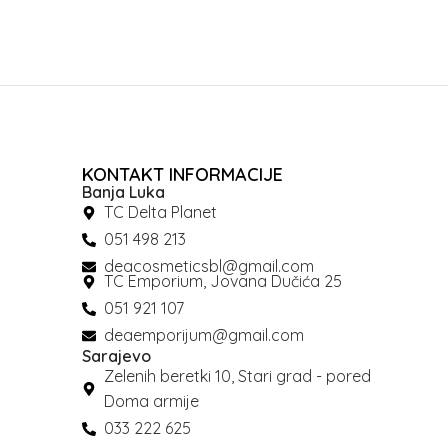
KONTAKT INFORMACIJE
Banja Luka
TC Delta Planet
051 498 213
deacosmeticsbl@gmail.com
TC Emporium, Jovana Dučića 25
051 921 107
deaemporijum@gmail.com
Sarajevo
Zelenih beretki 10, Stari grad - pored
Doma armije
033 222 625