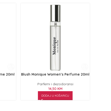
ume 20ml
Blush Monique Women’s Perfume 20ml
Blush N
Parfemi i dezodoransi
14,50
KM
DODAJ U KOŠARICU