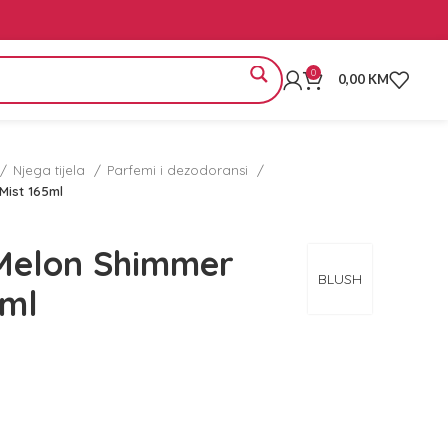
0
0,00
KM
Njega tijela
Parfemi i dezodoransi
Mist 165ml
 Melon Shimmer
BLUSH
5ml