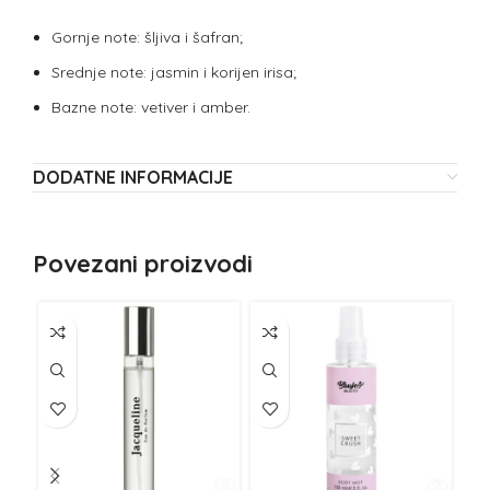
Gornje note: šljiva i šafran;
Srednje note: jasmin i korijen irisa;
Bazne note: vetiver i amber.
DODATNE INFORMACIJE
Povezani proizvodi
NE
Z