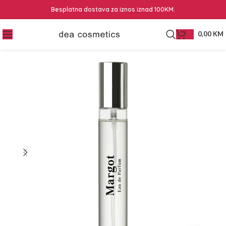
Besplatna dostava za iznos iznad 100KM.
0,00
KM