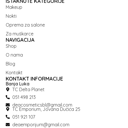
ISTAKNUTE KATEGORIJE
Makeup
Nokti
Oprema za salone
Za muškarce
NAVIGACIJA
Shop
O nama
Blog
Kontakt
KONTAKT INFORMACIJE
Banja Luka
TC Delta Planet
051 498 213
deacosmeticsbl@gmail.com
TC Emporium, Jovana Dučića 25
051 921 107
deaemporijum@gmail.com