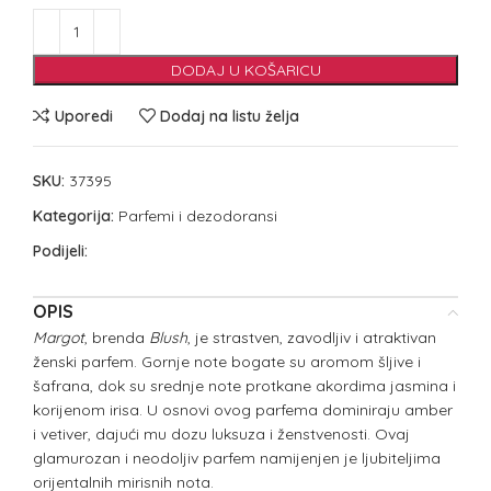
DODAJ U KOŠARICU
Uporedi
Dodaj na listu želja
SKU:
37395
Kategorija:
Parfemi i dezodoransi
Podijeli:
OPIS
Margot
, brenda
Blush
, je strastven, zavodljiv i atraktivan
ženski parfem. Gornje note bogate su aromom šljive i
šafrana, dok su srednje note protkane akordima jasmina i
korijenom irisa. U osnovi ovog parfema dominiraju amber
i vetiver, dajući mu dozu luksuza i ženstvenosti. Ovaj
glamurozan i neodoljiv parfem namijenjen je ljubiteljima
orijentalnih mirisnih nota.