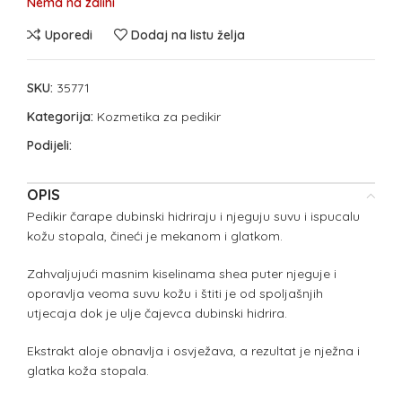
Nema na zalihi
Uporedi
Dodaj na listu želja
SKU:
35771
Kategorija:
Kozmetika za pedikir
Podijeli:
OPIS
Pedikir čarape dubinski hidriraju i njeguju suvu i ispucalu
kožu stopala, čineći je mekanom i glatkom.
Zahvaljujući masnim kiselinama shea puter njeguje i
oporavlja veoma suvu kožu i štiti je od spoljašnjih
utjecaja dok je ulje čajevca dubinski hidrira.
Ekstrakt aloje obnavlja i osvježava, a rezultat je nježna i
glatka koža stopala.