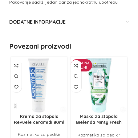
Pakovanje sadrži jedan par za jednokratnu upotrebu.
DODATNE INFORMACIJE
Povezani proizvodi
NEMA NA
ZALIHI
Krema za stopala
Maska za stopala
Revuele ceramidi 80ml
Bielenda Minty Fresh
hi
100ml
Kozmetika za pedikir
Kozmetika za pedikir