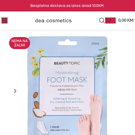
Besplatna dostava za iznos iznad 100KM.
0,00
KM
NEMA NA
ZALIHI