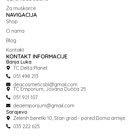
Za muškarce
NAVIGACIJA
Shop
O nama
Blog
Kontakt
KONTAKT INFORMACIJE
Banja Luka
TC Delta Planet
051 498 213
deacosmeticsbl@gmail.com
TC Emporium, Jovana Dučića 25
051 921 107
deaemporijum@gmail.com
Sarajevo
Zelenih beretki 10, Stari grad - pored Doma armije
033 222 625