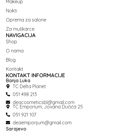
Makeup
Nokti
Oprema za salone
Za muškarce
NAVIGACIJA
Shop
O nama
Blog
Kontakt
KONTAKT INFORMACIJE
Banja Luka
TC Delta Planet
051 498 213
deacosmeticsbl@gmail.com
TC Emporium, Jovana Dučića 25
051 921 107
deaemporijum@gmail.com
Sarajevo