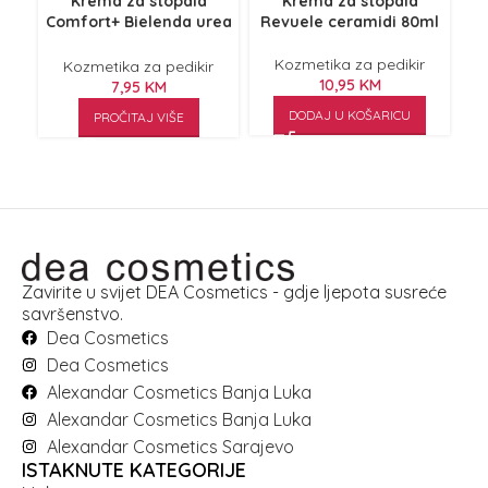
Krema za stopala
Krema za stopala
Comfort+ Bielenda urea
Revuele ceramidi 80ml
hi
100ml
Kozmetika za pedikir
Kozmetika za pedikir
10,95
KM
7,95
KM
DODAJ U KOŠARICU
PROČITAJ VIŠE
Zavirite u svijet DEA Cosmetics - gdje ljepota susreće
savršenstvo.
Dea Cosmetics
Dea Cosmetics
Alexandar Cosmetics Banja Luka
Alexandar Cosmetics Banja Luka
Alexandar Cosmetics Sarajevo
ISTAKNUTE KATEGORIJE