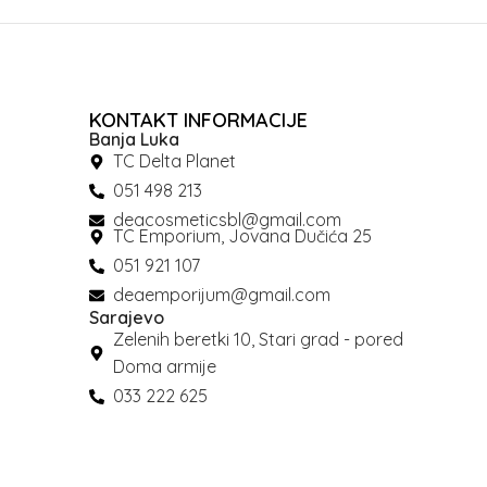
KONTAKT INFORMACIJE
Banja Luka
TC Delta Planet
051 498 213
deacosmeticsbl@gmail.com
TC Emporium, Jovana Dučića 25
051 921 107
deaemporijum@gmail.com
Sarajevo
Zelenih beretki 10, Stari grad - pored
Doma armije
033 222 625