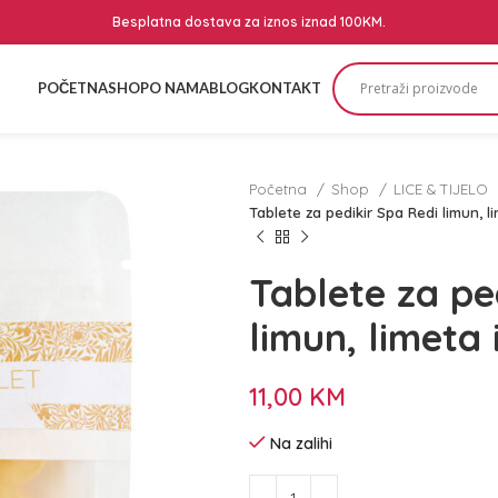
Besplatna dostava za iznos iznad 100KM.
POČETNA
SHOP
O NAMA
BLOG
KONTAKT
Početna
Shop
LICE & TIJELO
Tablete za pedikir Spa Redi limun, l
Tablete za pe
limun, limeta 
11,00
KM
Na zalihi